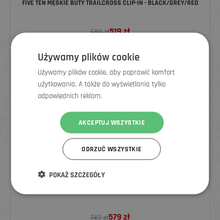
FIVE TEN MĘSKIE BUTY TRAILCROSS CLIP-IN - BLACK/GREY/RED
519
zł
680 zł
Używamy plików cookie
ZNIŻKA
Używamy plików cookie, aby poprawić komfort
użytkowania. A także do wyświetlania tylko
odpowiednich reklam.
AKCEPTUJ WSZYSTKIE
ODRZUĆ WSZYSTKIE
POKAŻ SZCZEGÓŁY
FIVE TEN MĘSKIE BUTY HELLCAT - WHITE/BLACK/RED
579
zł
749 zł