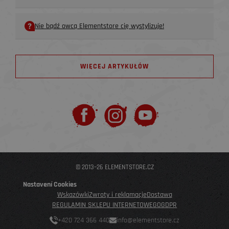
Nie bądź owcą Elementstore cię wystylizuje!
WIĘCEJ ARTYKUŁÓW
© 2013–26 ELEMENTSTORE.CZ
Nastavení Cookies
Wskazówki
Zwroty i reklamacje
Dostawa
REGULAMIN SKLEPU INTERNETOWEGO
GDPR
+420 724 366 440
info@elementstore.cz