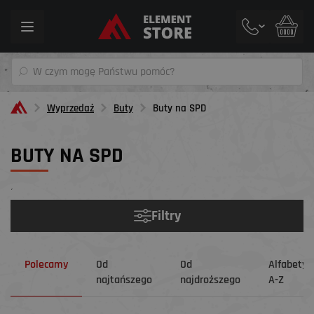
Toggle
navigation
Wyprzedaż
Buty
Buty na SPD
BUTY NA SPD
´
Filtry
Polecamy
Od
Od
Alfabetyc
najtańszego
najdroższego
A-Z