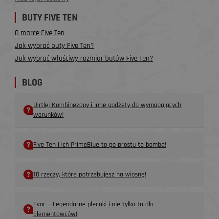
BUTY FIVE TEN
O marce Five Ten
Jak wybrać buty Five Ten?
Jak wybrać właściwy rozmiar butów Five Ten?
BLOG
Dirtlej Kombinezony i inne gadżety do wymagających
warunków!
Five Ten i ich PrimeBlue to po prostu to bomba!
10 rzeczy, które potrzebujesz na wiosnę!
Evoc – Legendarne plecaki i nie tylko to dla
Elementowców!