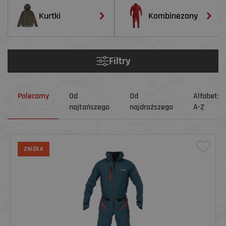
Kurtki
Kombinezony
Filtry
Polecamy
Od
Od
Alfabetyc
najtańszego
najdroższego
A-Z
ZNIŻKA