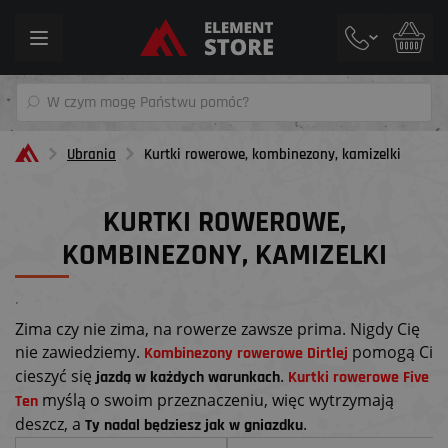
Toggle
navigation
Ubrania
Kurtki rowerowe, kombinezony, kamizelki
KURTKI ROWEROWE,
KOMBINEZONY, KAMIZELKI
´
Zima czy nie zima, na rowerze zawsze prima. Nigdy Cię
nie zawiedziemy.
pomogą Ci
Kombinezony rowerowe Dirtlej
cieszyć się
.
jazdą w każdych warunkach
Kurtki rowerowe Five
myślą o swoim przeznaczeniu, więc wytrzymają
Ten
deszcz, a
.
Ty nadal będziesz jak w gniazdku