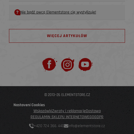
Nie bądź owcą Elementstore cię wystylizuje!
WIĘCEJ ARTYKUŁÓW
© 2013–26 ELEMENTSTORE.CZ
Nastavení Cookies
Wskazówki
Zwroty i reklamacje
Dostawa
REGULAMIN SKLEPU INTERNETOWEGO
GDPR
+420 724 366 440
info@elementstore.cz