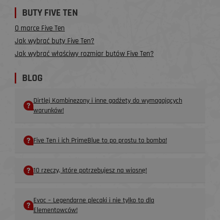
BUTY FIVE TEN
O marce Five Ten
Jak wybrać buty Five Ten?
Jak wybrać właściwy rozmiar butów Five Ten?
BLOG
Dirtlej Kombinezony i inne gadżety do wymagających
warunków!
Five Ten i ich PrimeBlue to po prostu to bomba!
10 rzeczy, które potrzebujesz na wiosnę!
Evoc – Legendarne plecaki i nie tylko to dla
Elementowców!