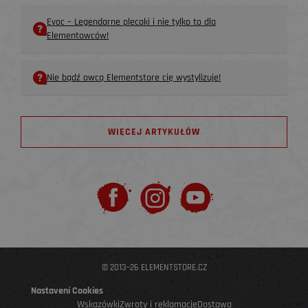
Evoc – Legendarne plecaki i nie tylko to dla
Elementowców!
Nie bądź owcą Elementstore cię wystylizuje!
WIĘCEJ ARTYKUŁÓW
© 2013–26 ELEMENTSTORE.CZ
Nastavení Cookies
Wskazówki
Zwroty i reklamacje
Dostawa