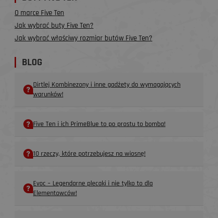
O marce Five Ten
Jak wybrać buty Five Ten?
Jak wybrać właściwy rozmiar butów Five Ten?
BLOG
Dirtlej Kombinezony i inne gadżety do wymagających
warunków!
Five Ten i ich PrimeBlue to po prostu to bomba!
10 rzeczy, które potrzebujesz na wiosnę!
Evoc – Legendarne plecaki i nie tylko to dla
Elementowców!