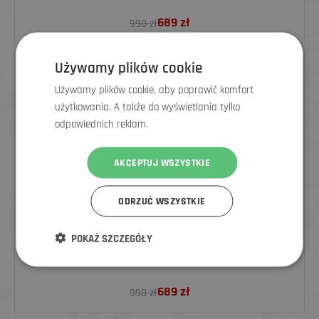
689
zł
990 zł
Używamy plików cookie
ZNIŻKA
Używamy plików cookie, aby poprawić komfort
użytkowania. A także do wyświetlania tylko
odpowiednich reklam.
AKCEPTUJ WSZYSTKIE
ODRZUĆ WSZYSTKIE
POKAŻ SZCZEGÓŁY
POC KASK ROWEROWY CULARIS, URANIUM BLACK MATT
689
zł
990 zł