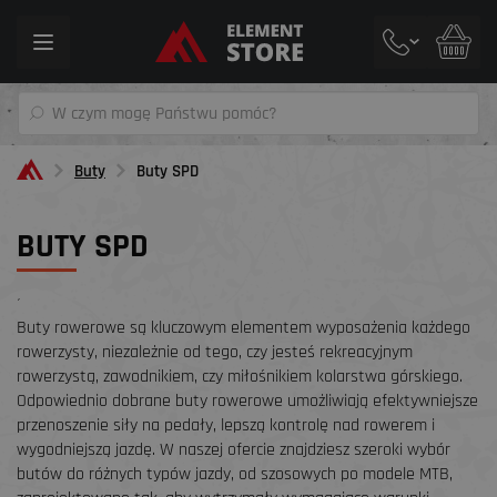
Toggle
navigation
Buty
Buty SPD
BUTY SPD
´
Buty rowerowe są kluczowym elementem wyposażenia każdego
rowerzysty, niezależnie od tego, czy jesteś rekreacyjnym
rowerzystą, zawodnikiem, czy miłośnikiem kolarstwa górskiego.
Odpowiednio dobrane buty rowerowe umożliwiają efektywniejsze
przenoszenie siły na pedały, lepszą kontrolę nad rowerem i
wygodniejszą jazdę. W naszej ofercie znajdziesz szeroki wybór
butów do różnych typów jazdy, od szosowych po modele MTB,