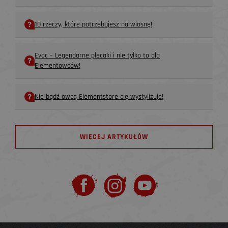
10 rzeczy, które potrzebujesz na wiosnę!
Evoc – Legendarne plecaki i nie tylko to dla
Elementowców!
Nie bądź owcą Elementstore cię wystylizuje!
WIĘCEJ ARTYKUŁÓW