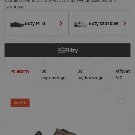
zaprojektowane tak, aby wytrzymały wymagające warunki
terenowe.
Buty MTB
Buty szosowe
Filtry
Polecamy
Od
Od
Alfabetyc
najtańszego
najdroższego
A-Z
ZNIŻKA