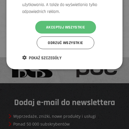
DMT BUTY SZOSOWE KR0 EVO 2025, BIAŁE/SREBRNE
użytkowania. A także do wyświetlania tylko
odpowiednich reklam.
1 412
zł
1 765 zł
AKCEPTUJ WSZYSTKIE
ODRZUĆ WSZYSTKIE
POKAŻ SZCZEGÓŁY
Dodaj e-mail do newslettera
Wyprzedaże, zniżki, nowe produkty i usługi
Ponad 50 000 subskrybentów