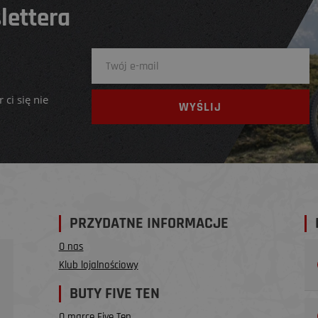
lettera
 ci się nie
PRZYDATNE INFORMACJE
O nas
Klub lojalnościowy
BUTY FIVE TEN
O marce Five Ten