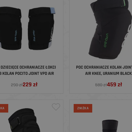
 DZIECIĘCE OCHRANIACZE ŁOKCI
POC OCHRANIACZE KOLAN JOIN
B KOLAN POCITO JOINT VPD AIR
AIR KNEE, URANIUM BLACK
PROTECTOR, URANIUM BLACK
229
zł
459
zł
290 zł
580 zł
ŻKA
ZNIŻKA