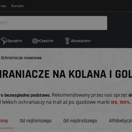
 nas
Kontakt
Sprzęt
Części
Akcesoria
Ochraniacze rowerowe
RANIACZE NA KOLANA I GO
. Rekomendowany przez nas sprzęt
ro bezwzględna podstawa
d
 lekkich ochraniaczy na trail aż po zjazdowe marki
,
iXS
100%
camy
Od najtańszego
Od najdroższego
Alfabetyczn