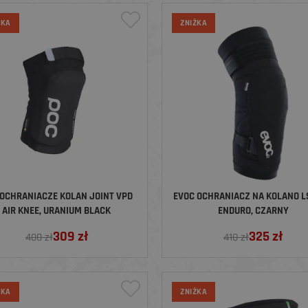
ŻKA
ZNIŻKA
 OCHRANIACZE KOLAN JOINT VPD
EVOC OCHRANIACZ NA KOLANO L
AIR KNEE, URANIUM BLACK
ENDURO, CZARNY
309
zł
325
zł
400 zł
410 zł
ŻKA
ZNIŻKA