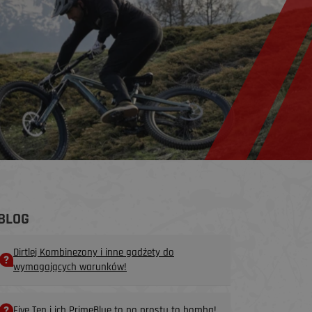
BLOG
Dirtlej Kombinezony i inne gadżety do
wymagających warunków!
Five Ten i ich PrimeBlue to po prostu to bomba!