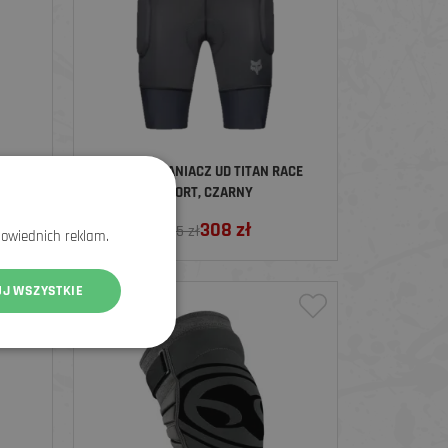
H KNEE
FOX OCHRANIACZ UD TITAN RACE
SHORT, CZARNY
308
zł
385 zł
powiednich reklam.
UJ WSZYSTKIE
ZNIŻKA