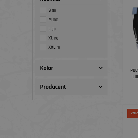
S
(8)
M
(10)
L
(9)
XL
(9)
XXL
(1)
Kolor
POC
LU
Producent
ZNI