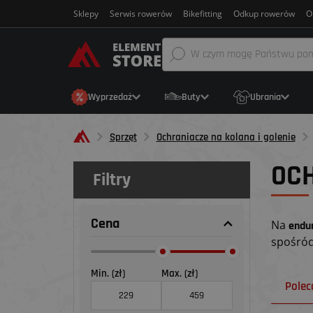
Sklepy
Serwis rowerów
Bikefitting
Odkup rowerów
O
Wyprzedaż
Buty
Ubrania
Sprzęt
Ochraniacze na kolana i golenie
OCH
Filtry
Cena
Na
endu
spośród
Min. (zł)
Max. (zł)
Pole