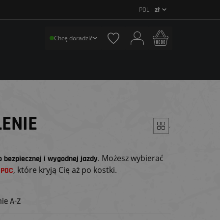
POL |
zł
Chcę doradzić
LENIE
´
. Możesz wybierać
o bezpiecznej i wygodnej jazdy
,
, które kryją Cię aż po kostki.
POC
ie A-Z