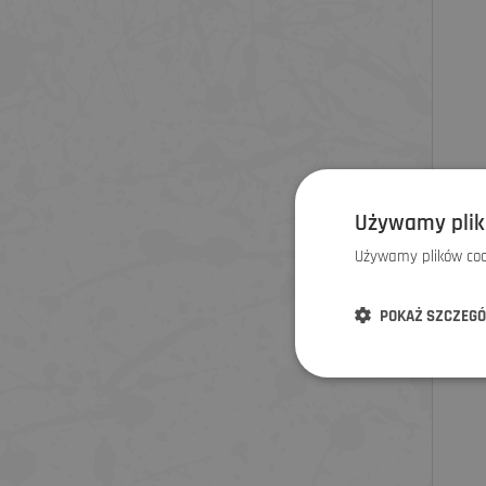
IXS
Używamy plik
Używamy plików cook
POKAŻ SZCZEG
ZNI