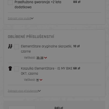
Przedłużona gwarancja +2 lata
88 zł
dodatkowo
Zobrazit více služeb
OBLÍBENÉ PŘÍSLUŠENSTVÍ
ElementStore oryginalne skarpetki,
10 zł
czarne
Velikost:
35-38
Koszulka ElementStore - IS MY BIKE
68 zł
OK?, czarna
Velikost:
M
Zobrazit více příslušenství
849 zł