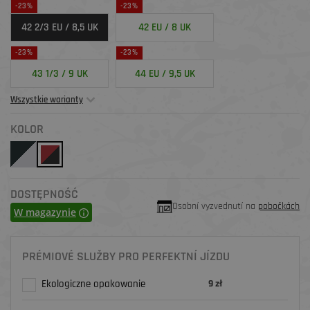
-23%
-23%
42 2/3 EU / 8,5 UK
42 EU / 8 UK
-23%
-23%
43 1/3 / 9 UK
44 EU / 9,5 UK
Wszystkie warianty
KOLOR
DOSTĘPNOŚĆ
Osobní vyzvednutí na
pobočkách
W magazynie
PRÉMIOVÉ SLUŽBY PRO PERFEKTNÍ JÍZDU
Ekologiczne opakowanie
9 zł