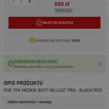
-
+
659 zł
ZNİŻKA 190 zł
WŁÓŻ DO KOSZYKA
HODNOCENÍ OBCHODU
100%
Znaleźliście niższą cenę?
Řekněte nám kde a my ji dorovnáme.
OPIS PRODUKTU
FIVE TEN MĘSKIE BUTY HELLCAT PRO - BLACK/RED
Tabela rozmiarów i recenzje