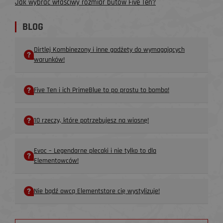
Jak wybrać właściwy rozmiar butów Five Ten?
BLOG
Dirtlej Kombinezony i inne gadżety do wymagających
warunków!
Five Ten i ich PrimeBlue to po prostu to bomba!
10 rzeczy, które potrzebujesz na wiosnę!
Evoc – Legendarne plecaki i nie tylko to dla
Elementowców!
Nie bądź owcą Elementstore cię wystylizuje!