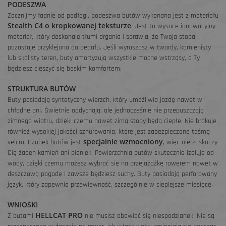
PODESZWA
Zacznijmy ładnie od podłogi, podeszwa butów wykonana jest z materiału
Stealth C4 o kropkowanej teksturze
. Jest to wysoce innowacyjny
materiał, który doskonale tłumi drgania i sprawia, że Twoja stopa
pozostaje przyklejona do pedału. Jeśli wyruszasz w twardy, kamienisty
lub skalisty teren, buty amortyzują wszystkie mocne wstrząsy, a Ty
będziesz cieszyć się boskim komfortem.
STRUKTURA BUTÓW
Buty posiadają syntetyczny wierzch, który umożliwia jazdę nawet w
chłodne dni. Świetnie oddychają, ale jednocześnie nie przepuszczają
zimnego wiatru, dzięki czemu nawet zimą stopy będą ciepłe. Nie brakuje
również wysokiej jakości sznurowania, które jest zabezpieczone taśmą
specjalnie wzmocniony
velcro. Czubek butów jest
, więc nie zaskoczy
Cię żaden kamień ani pieniek. Powierzchnia butów skutecznie izoluje od
wody, dzięki czemu możesz wybrać się na przejażdżkę rowerem nawet w
deszczową pogodę i zawsze będziesz suchy. Buty posiadają perforowany
język, który zapewnia przewiewność, szczególnie w cieplejsze miesiące.
WNIOSKI
HELLCAT PRO
Z butami
nie musisz obawiać się niespodzianek. Nie są