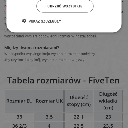
dotykały ściany.
rozmiar nie będzie pasował!
ODRZUĆ WSZYSTKIE
Na kartce zaznacz miejsce, w którym kończy się najdłuższy
2.
palec
(możesz potrzebować pomocy) i zmierz odległość od znaku do
POKAŻ SZCZEGÓŁY
ściany.
3.W ten sam sposób zmierz drugą nogę i zgodnie ze zmierzonymi
wartościami wybierz odpowiedni rozmiar w naszej tabeli.
Między dwoma rozmiarami?
W przypadku wąskiego kroju wybierz o rozmiar mniejszy.
Aby uzyskać luźny krój, wybierz o rozmiar większy.
Tabela rozmiarów - FiveTen
Długość
Długość
Rozmiar EU
Rozmiar UK
wkładki
stopy (cm)
(cm)
36
3,5
22,1
23
36 2/3
4
22,5
23,5