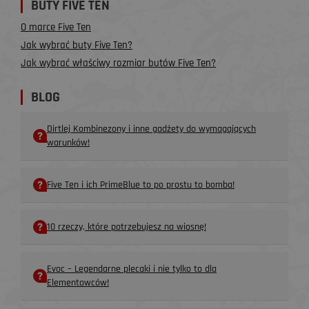
BUTY FIVE TEN
O marce Five Ten
Jak wybrać buty Five Ten?
Jak wybrać właściwy rozmiar butów Five Ten?
BLOG
Dirtlej Kombinezony i inne gadżety do wymagających
warunków!
Five Ten i ich PrimeBlue to po prostu to bomba!
10 rzeczy, które potrzebujesz na wiosnę!
Evoc – Legendarne plecaki i nie tylko to dla
Elementowców!