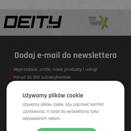
Dodaj e-mail do newslettera
Wyprzedaże, zniżki, nowe produkty i usługi
Ponad 50 000 subskrybentów
Wypisanie jednym kliknięciem, jeśli newsletter ci się nie
spodoba
Używamy plików cookie
Używamy plików cookie, aby poprawić komfort
użytkowania. A także do wyświetlania tylko
odpowiednich reklam.