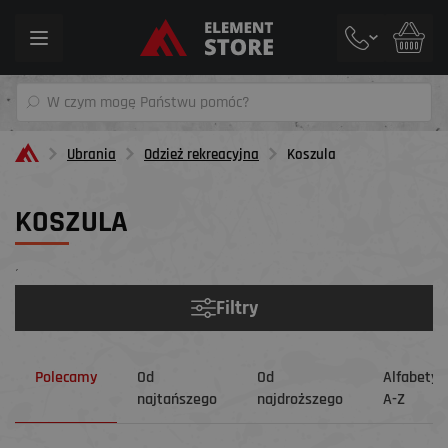
Toggle
navigation
Ubrania
Odzież rekreacyjna
Koszula
KOSZULA
´
Filtry
Polecamy
Od
Od
Alfabetyc
najtańszego
najdroższego
A-Z