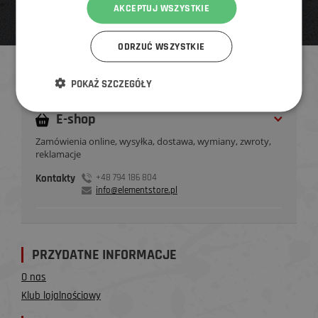
AKCEPTUJ WSZYSTKIE
ODRZUĆ WSZYSTKIE
KONTAKTY
POKAŻ SZCZEGÓŁY
E-shop
Zamówienia online, wysyłka, dostawa, wymiany, zwroty,
reklamacje
Kontakty
+48 794 186 804
info@elementstore.pl
PRZYDATNE INFORMACJE
O nas
Klub lojalnościowy