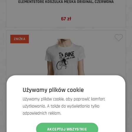
ELEMENTSTORE KOSZULKA MĘSKA ORIGINAL, CZERWONA
67
zł
ZNIŻKA
Używamy plików cookie
Używamy plików cookie, aby poprawić komfort
użytkowania. A także do wyświetlania tylko
odpowiednich reklam.
ELEMENTSTORE KOSZULKA DAMSKA BIKE LIKE A GIRL, BIAŁA
AKCEPTUJ WSZYSTKIE
47
zł
79 zł