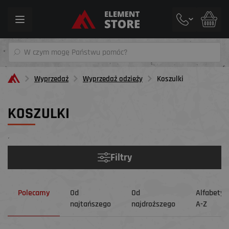
Toggle
navigation
Wyprzedaż
Wyprzedaż odzieży
Koszulki
KOSZULKI
´
Filtry
Polecamy
Od
Od
Alfabetyc
najtańszego
najdroższego
A-Z