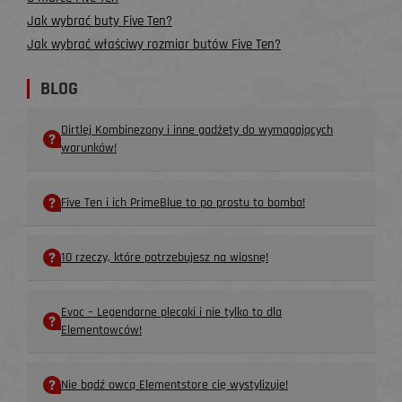
Jak wybrać buty Five Ten?
Jak wybrać właściwy rozmiar butów Five Ten?
BLOG
Dirtlej Kombinezony i inne gadżety do wymagających
warunków!
Five Ten i ich PrimeBlue to po prostu to bomba!
10 rzeczy, które potrzebujesz na wiosnę!
Evoc – Legendarne plecaki i nie tylko to dla
Elementowców!
Nie bądź owcą Elementstore cię wystylizuje!