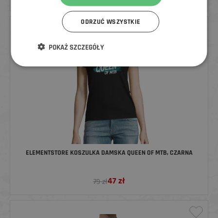
ODRZUĆ WSZYSTKIE
ZNIŻKA
POKAŻ SZCZEGÓŁY
ELEMENTSTORE KOSZULKA DAMSKA QUEEN OF MTB, CZARNA
47
zł
79 zł