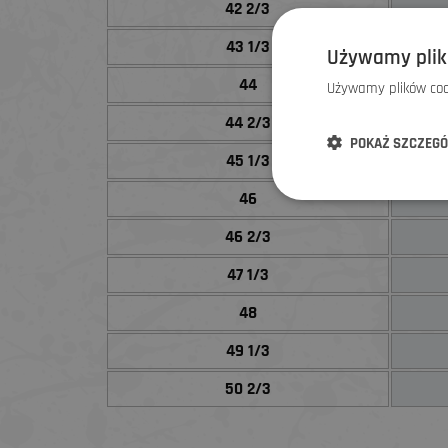
42 2/3
43 1/3
Używamy plik
44
Używamy plików cook
44 2/3
POKAŻ SZCZEG
45 1/3
46
46 2/3
47 1/3
48
49 1/3
50 2/3