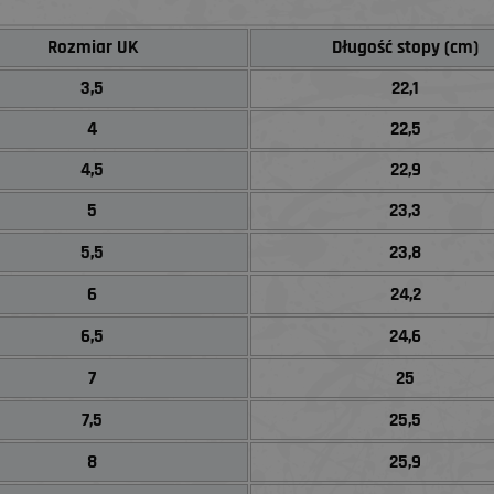
Rozmiar UK
Długość stopy (cm)
3,5
22,1
4
22,5
4,5
22,9
5
23,3
5,5
23,8
6
24,2
6,5
24,6
7
25
7,5
25,5
8
25,9