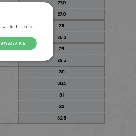
27,5
27,8
28
powiednich reklam.
28,5
UJ WSZYSTKIE
29
29,5
30
30,5
31
32
32,5