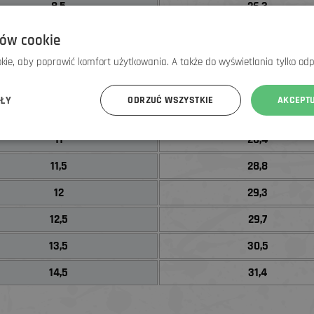
8,5
26,3
9
26,7
ów cookie
9,5
27,1
ie, aby poprawić komfort użytkowania. A także do wyświetlania tylko od
10
27,6
ÓŁY
ODRZUĆ WSZYSTKIE
AKCEPT
10,5
28
11
28,4
11,5
28,8
12
29,3
12,5
29,7
13,5
30,5
14,5
31,4