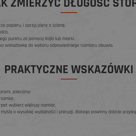
K ZMIERZYĆ DŁUGOŚĆ STO
ce papieru, i oprzyj piętę o ścianę.
alca.
go punktu za pomocą linijki lub miarki.
ako wskazówkę do wyboru odpowiedniego rozmiaru obuwia.
PRAKTYCZNE WSKAZÓWKI
arami, zalecamy:
rozmiar.
pet wybierz większy rozmiar.
 myślą o wysokiej wydajności i precyzji, dlatego powinny dobrze przyleg