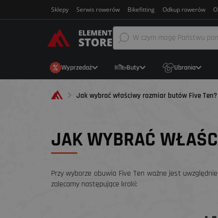
Sklepy
Serwis rowerów
Bikefitting
Odkup rowerów
O
Wyprzedaż
Buty
Ubrania
Jak wybrać właściwy rozmiar butów Five Ten?
JAK WYBRAĆ WŁAŚCI
Przy wyborze obuwia Five Ten ważne jest uwzględnien
zalecamy następujące kroki: