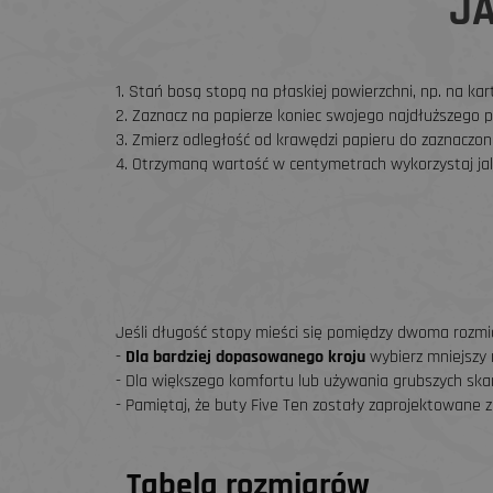
JA
1. Stań bosą stopą na płaskiej powierzchni, np. na kart
2. Zaznacz na papierze koniec swojego najdłuższego p
3. Zmierz odległość od krawędzi papieru do zaznaczone
4. Otrzymaną wartość w centymetrach wykorzystaj j
Jeśli długość stopy mieści się pomiędzy dwoma rozmi
-
Dla bardziej dopasowanego kroju
wybierz mniejszy 
- Dla większego komfortu lub używania grubszych skar
- Pamiętaj, że buty Five Ten zostały zaprojektowane z
Tabela rozmiarów