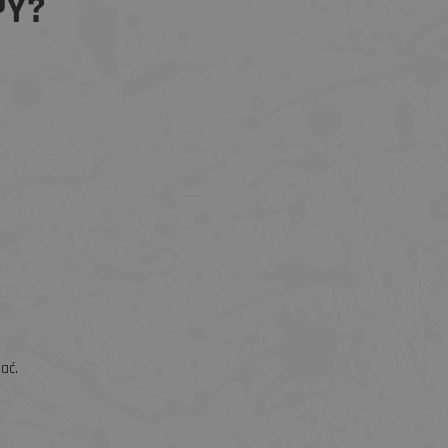
PY?
ać.