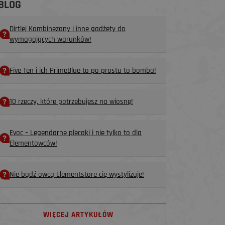
BLOG
Dirtlej Kombinezony i inne gadżety do
wymagających warunków!
Five Ten i ich PrimeBlue to po prostu to bomba!
10 rzeczy, które potrzebujesz na wiosnę!
Evoc – Legendarne plecaki i nie tylko to dla
Elementowców!
Nie bądź owcą Elementstore cię wystylizuje!
WIĘCEJ ARTYKUŁÓW