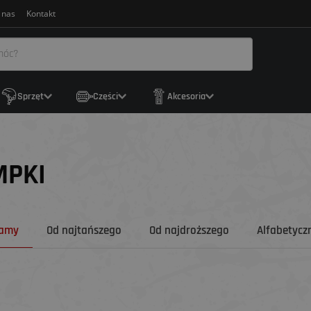
 nas
Kontakt
Sprzęt
Części
Akcesoria
MPKI
camy
Od najtańszego
Od najdroższego
Alfabetyczn