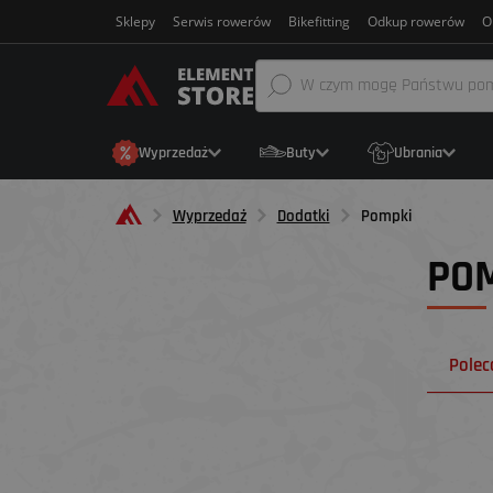
Sklepy
Serwis rowerów
Bikefitting
Odkup rowerów
O
Wyprzedaż
Buty
Ubrania
Wyprzedaż
Dodatki
Pompki
PO
Pole