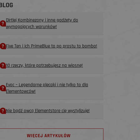
BLOG
Dirtlej Kombinezony i inne gadżety do
wymagających warunków!
Five Ten i ich PrimeBlue to po prostu to bomba!
10 rzeczy, które potrzebujesz na wiosnę!
Evoc – Legendarne plecaki i nie tylko to dla
Elementowców!
Nie bądź owcą Elementstore cię wystylizuje!
WIĘCEJ ARTYKUŁÓW