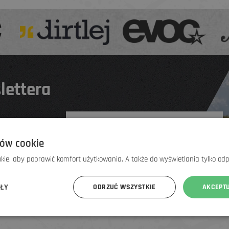
lettera
ów cookie
 ci się nie
ie, aby poprawić komfort użytkowania. A także do wyświetlania tylko od
ÓŁY
ODRZUĆ WSZYSTKIE
AKCEPT