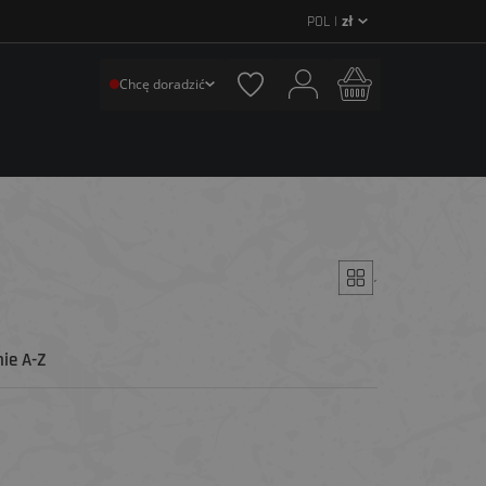
POL |
zł
Chcę doradzić
´
ie A-Z