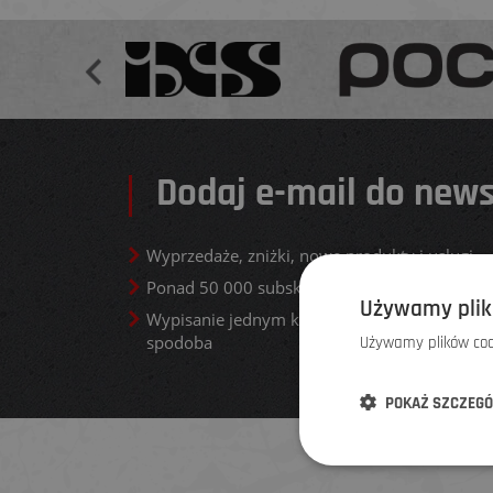
Dodaj e-mail do news
Wyprzedaże, zniżki, nowe produkty i usługi
Ponad 50 000 subskrybentów
Używamy plik
Wypisanie jednym kliknięciem, jeśli newsletter
spodoba
Używamy plików cook
POKAŻ SZCZEG