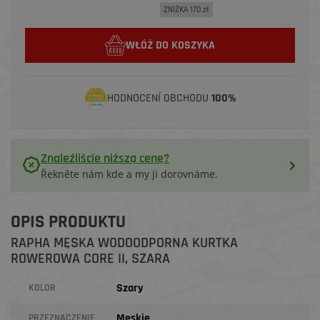
ZNİŻKA 170 zł
WŁÓŻ DO KOSZYKA
HODNOCENÍ OBCHODU
100%
Znaleźliście niższą cenę?
Řekněte nám kde a my ji dorovnáme.
OPIS PRODUKTU
RAPHA MĘSKA WODOODPORNA KURTKA
ROWEROWA CORE II, SZARA
Szary
KOLOR
Męskie
PRZEZNACZENIE