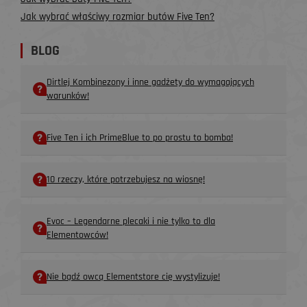
Jak wybrać właściwy rozmiar butów Five Ten?
BLOG
Dirtlej Kombinezony i inne gadżety do wymagających
warunków!
Five Ten i ich PrimeBlue to po prostu to bomba!
10 rzeczy, które potrzebujesz na wiosnę!
Evoc – Legendarne plecaki i nie tylko to dla
Elementowców!
Nie bądź owcą Elementstore cię wystylizuje!