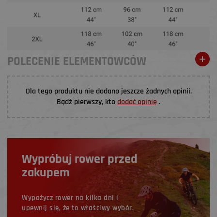
POLECENIE ELEMENTOWCÓW
Dla tego produktu nie dodano jeszcze żadnych opinii.
Bądź pierwszy, kto
dodać opinię
.
Wypróbuj rower przed
zakupem
Wypożycz rower na kilka dni i
upewnij się, że to właściwy wybór.