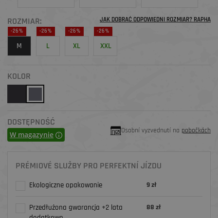
ROZMIAR:
JAK DOBRAĆ ODPOWIEDNI ROZMIAR? RAPHA
-26%
-26%
-26%
-26%
M
L
XL
XXL
KOLOR
DOSTĘPNOŚĆ
Osobní vyzvednutí na
pobočkách
W magazynie
PRÉMIOVÉ SLUŽBY PRO PERFEKTNÍ JÍZDU
Ekologiczne opakowanie
9 zł
Przedłużona gwarancja +2 lata
88 zł
dodatkowo