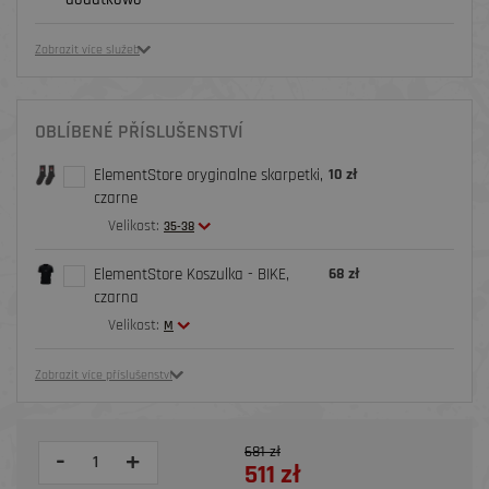
Zobrazit více služeb
OBLÍBENÉ PŘÍSLUŠENSTVÍ
ElementStore oryginalne skarpetki,
10 zł
czarne
Velikost:
35-38
ElementStore Koszulka - BIKE,
68 zł
czarna
Velikost:
M
Zobrazit více příslušenství
681 zł
-
+
511 zł