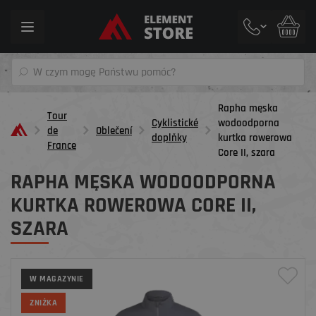
Toggle
navigation
Rapha męska
Tour
Cyklistické
wodoodporna
de
Oblečení
doplňky
kurtka rowerowa
France
Core II, szara
RAPHA MĘSKA WODOODPORNA
KURTKA ROWEROWA CORE II,
SZARA
W MAGAZYNIE
ZNIŻKA