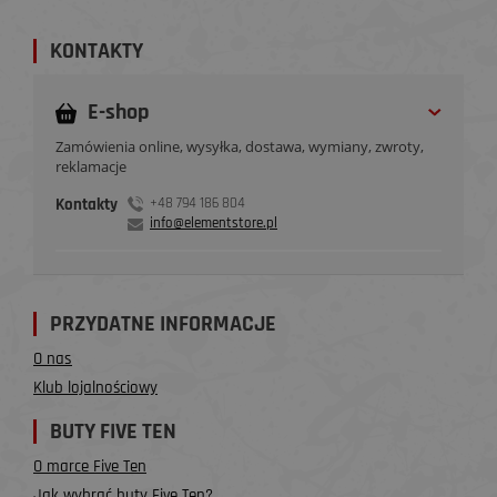
KONTAKTY
E-shop
Zamówienia online, wysyłka, dostawa, wymiany, zwroty,
reklamacje
Kontakty
+48 794 186 804
info@elementstore.pl
PRZYDATNE INFORMACJE
O nas
Klub lojalnościowy
BUTY FIVE TEN
O marce Five Ten
Jak wybrać buty Five Ten?