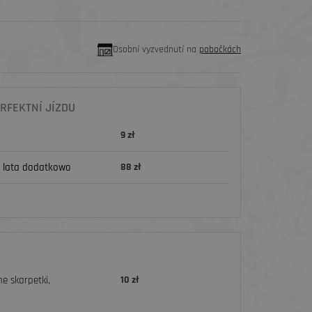
Osobní vyzvednutí na
pobočkách
RFEKTNÍ JÍZDU
9 zł
 lata dodatkowo
88 zł
e skarpetki,
10 zł