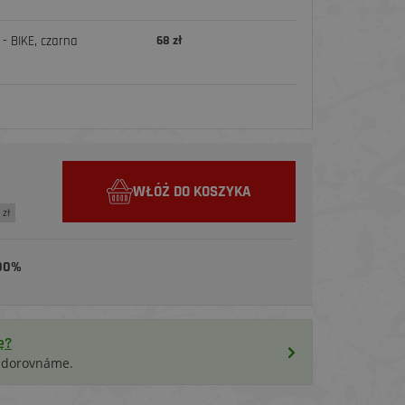
- BIKE, czarna
68 zł
WŁÓŻ DO KOSZYKA
 zł
00%
ę?
i dorovnáme.