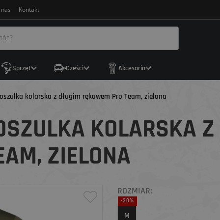
 nas
Kontakt
Sprzęt
Części
Akcesoria
szulka kolarska z długim rękawem Pro Team, zielona
OSZULKA KOLARSKA Z
AM, ZIELONA
ROZMIAR:
-30%
M