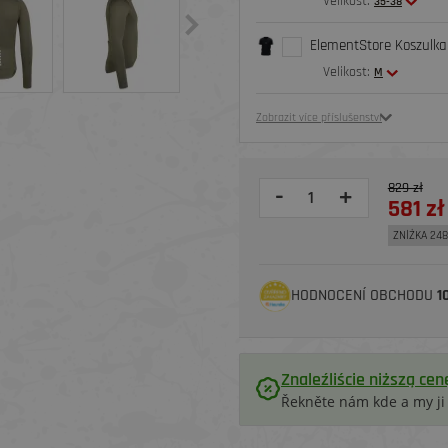
Velikost:
35-38
ElementStore Koszulka 
Velikost:
M
Zobrazit více příslušenství
829 zł
-
+
581 zł
ZNİŻKA 248
HODNOCENÍ OBCHODU
1
Znaleźliście niższą cen
Řekněte nám kde a my j