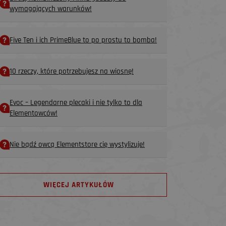
wymagających warunków!
Five Ten i ich PrimeBlue to po prostu to bomba!
10 rzeczy, które potrzebujesz na wiosnę!
Evoc – Legendarne plecaki i nie tylko to dla
Elementowców!
Nie bądź owcą Elementstore cię wystylizuje!
WIĘCEJ ARTYKUŁÓW