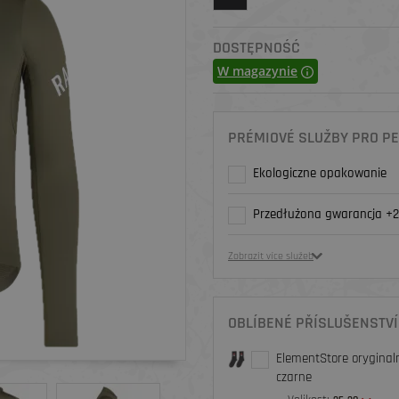
DOSTĘPNOŚĆ
W magazynie
PRÉMIOVÉ SLUŽBY PRO PE
Ekologiczne opakowanie
Przedłużona gwarancja +2
Zobrazit více služeb
OBLÍBENÉ PŘÍSLUŠENSTVÍ
ElementStore oryginaln
czarne