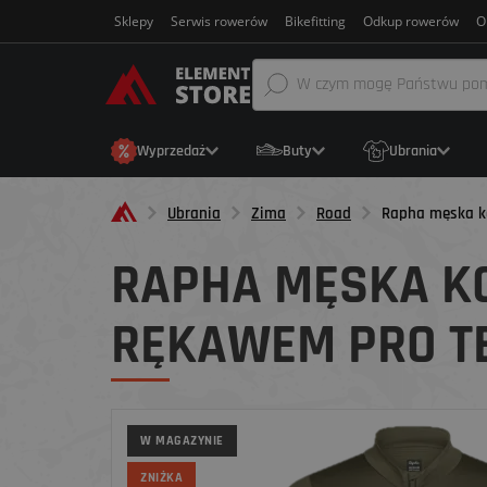
Sklepy
Serwis rowerów
Bikefitting
Odkup rowerów
O
Wyprzedaż
Buty
Ubrania
Ubrania
Zima
Road
Rapha męska ko
RAPHA MĘSKA K
RĘKAWEM PRO TE
W MAGAZYNIE
ZNIŻKA