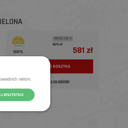
IELONA
ZNİŻKA 248 zł
829 zł
581 zł
100%
WŁÓŻ DO KOSZYKA
powiednich reklam.
Zapisz na później
UJ WSZYSTKIE