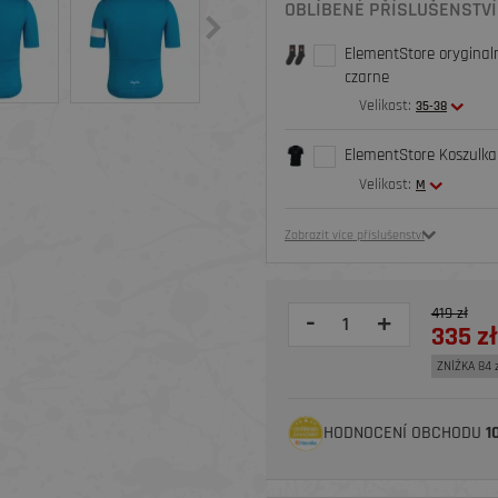
OBLÍBENÉ PŘÍSLUŠENSTVÍ
ElementStore oryginaln
czarne
Velikost:
35-38
ElementStore Koszulka 
Velikost:
M
Zobrazit více příslušenství
419 zł
-
+
335 zł
ZNİŻKA 84 
HODNOCENÍ OBCHODU
1