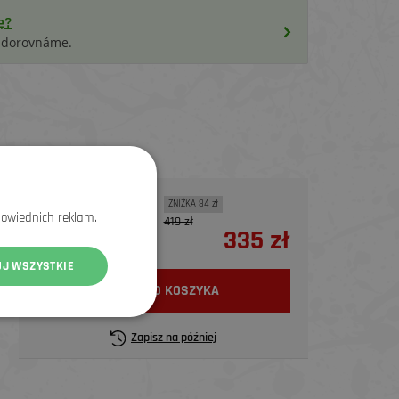
ę?
i dorovnáme.
ZNİŻKA 84 zł
powiednich reklam.
419 zł
335 zł
100%
UJ WSZYSTKIE
WŁÓŻ DO KOSZYKA
Zapisz na później