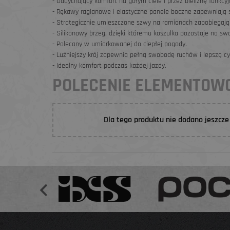
- Oddychający komfort na gołym ciele i przez bieliznę funkcyj
- Rękawy raglanowe i elastyczne panele boczne zapewniają s
- Strategicznie umieszczone szwy na ramionach zapobiegają
- Silikonowy brzeg, dzięki któremu koszulka pozostaje na sw
- Polecany w umiarkowanej do ciepłej pogody.
- Luźniejszy krój zapewnia pełną swobodę ruchów i lepszą cy
- Idealny komfort podczas każdej jazdy.
POLECENIE ELEMENTO
Dla tego produktu nie dodano jeszcze 