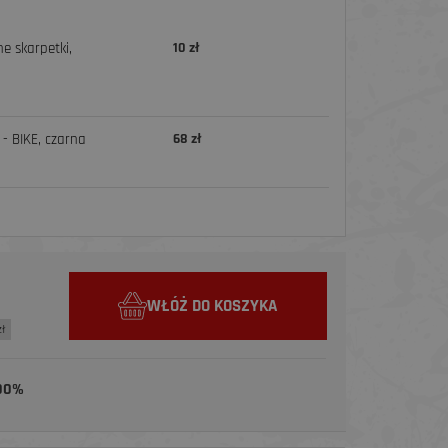
e skarpetki,
10 zł
- BIKE, czarna
68 zł
WŁÓŻ DO KOSZYKA
zł
00%