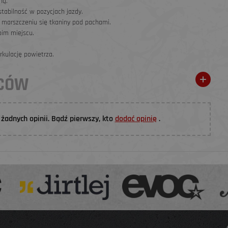
ną.
tabilność w pozycjach jazdy.
 marszczeniu się tkaniny pod pachami.
oim miejscu.
rkulację powietrza.
WCÓW
żadnych opinii. Bądź pierwszy, kto
dodać opinię
.