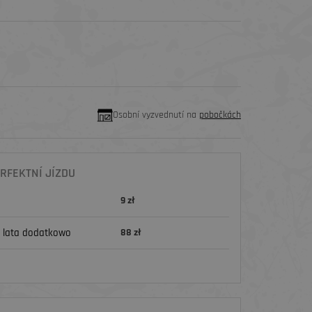
Osobní vyzvednutí na
pobočkách
RFEKTNÍ JÍZDU
9 zł
 lata dodatkowo
88 zł