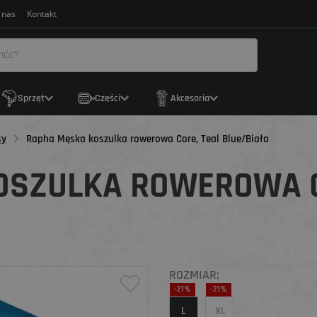
 nas
Kontakt
Sprzęt
Części
Akcesoria
sy
Rapha Męska koszulka rowerowa Core, Teal Blue/Biała
OSZULKA ROWEROWA C
ROZMIAR:
-21%
-21%
L
XL