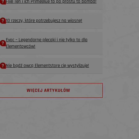
Five Ten i ich PrimeBlue to po prostu to bomba!
10 rzeczy, które potrzebujesz na wiosnę!
Evoc – Legendarne plecaki i nie tylko to dla
Elementowców!
Nie bądź owcą Elementstore cię wystylizuje!
WIĘCEJ ARTYKUŁÓW