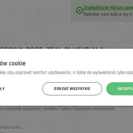
Znaleźliście niższą cen
Řekněte nám kde a my j
ROWA CORE, TEAL BLUE/BIAŁA
ów cookie
ie, aby poprawić komfort użytkowania. A także do wyświetlania tylko od
ÓŁY
ODRZUĆ WSZYSTKIE
AKCEPT
h, oraz charakterystycznemu paskowi na rękawie, który dopełnia prosty,
ką mieszankę wydajności, komfortu i jakości wszystkim rowerzystom.
anicza ruchu.