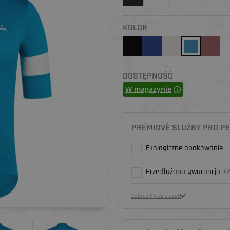
KOLOR
DOSTĘPNOŚĆ
W magazynie
PRÉMIOVÉ SLUŽBY PRO PE
Ekologiczne opakowanie
Przedłużona gwarancja +2
Zobrazit více služeb