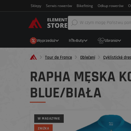
Sklepy
Serwis rowerów
Bikefitting
Odkup rowerów
O
Wyprzedaż
Buty
Ubrania
Tour de France
Oblečení
Cyklistické dre
RAPHA MĘSKA K
BLUE/BIAŁA
W MAGAZYNIE
ZNIŻKA