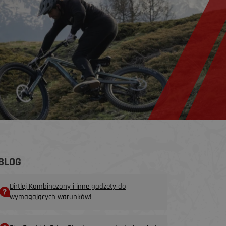
BLOG
Dirtlej Kombinezony i inne gadżety do
wymagających warunków!