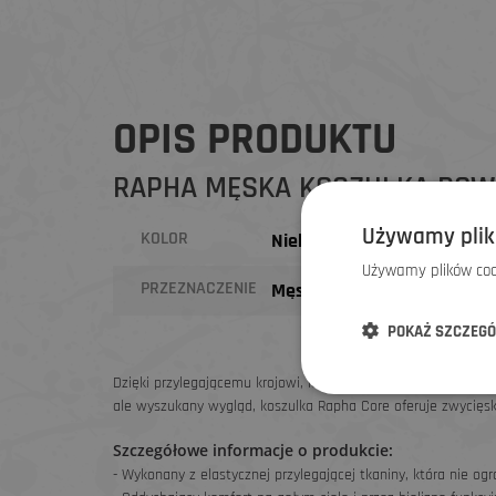
OPIS PRODUKTU
RAPHA MĘSKA KOSZULKA ROWE
Używamy plik
KOLOR
Niebieski
Używamy plików cook
PRZEZNACZENIE
Męskie
POKAŻ SZCZEG
Dzięki przylegającemu krojowi, który umożliwia swobodny ruc
ale wyszukany wygląd, koszulka Rapha Core oferuje zwycięs
Szczegółowe informacje o produkcie:
- Wykonany z elastycznej przylegającej tkaniny, która nie ogr