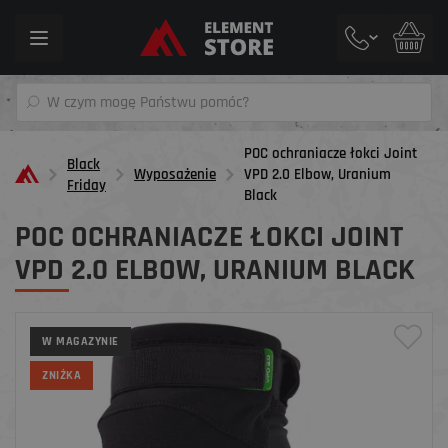
Toggle
navigation
POC ochraniacze łokci Joint
Black
Wyposażenie
VPD 2.0 Elbow, Uranium
Friday
Black
POC OCHRANIACZE ŁOKCI JOINT
VPD 2.0 ELBOW, URANIUM BLACK
W MAGAZYNIE
ZNIŻKA