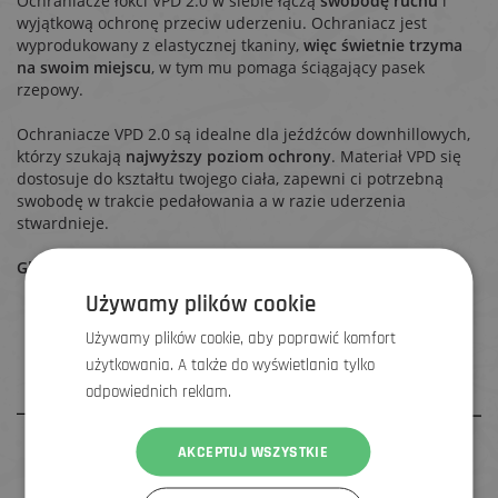
Ochraniacze łokci VPD 2.0 w siebie łączą
swobodę ruchu
i
wyjątkową ochronę przeciw uderzeniu. Ochraniacz jest
wyprodukowany z elastycznej tkaniny,
więc świetnie trzyma
na swoim miejscu
, w tym mu pomaga ściągający pasek
rzepowy.
Ochraniacze VPD 2.0 są idealne dla jeźdźców downhillowych,
którzy szukają
najwyższy poziom ochrony
. Materiał VPD się
dostosuje do kształtu twojego ciała, zapewni ci potrzebną
swobodę w trakcie pedałowania a w razie uderzenia
stwardnieje.
Główne atuty:
Perfekcyjna ochrona
Używamy plików cookie
Stwardnieją dopiero w momencie uderzenia
Dzięki elastycznemu pasku trzymają na swoim miejscu
Używamy plików cookie, aby poprawić komfort
użytkowania. A także do wyświetlania tylko
odpowiednich reklam.
AKCEPTUJ WSZYSTKIE