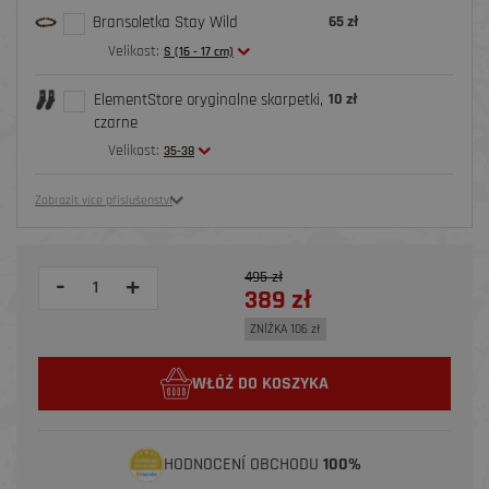
Bransoletka Stay Wild
65 zł
Velikost:
S (16 - 17 cm)
ElementStore oryginalne skarpetki,
10 zł
czarne
Velikost:
35-38
Zobrazit více příslušenství
495 zł
-
+
389 zł
ZNİŻKA 106 zł
WŁÓŻ DO KOSZYKA
HODNOCENÍ OBCHODU
100%