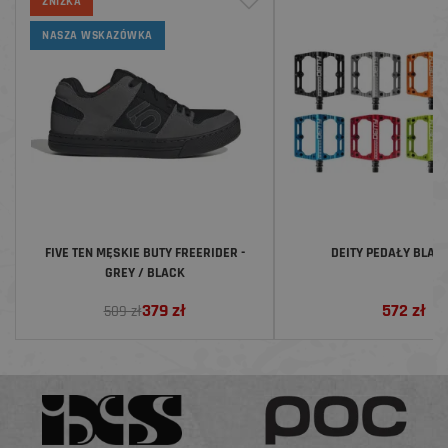
ZNIŻKA
NASZA WSKAZÓWKA
FIVE TEN MĘSKIE BUTY FREERIDER -
DEITY PEDAŁY BLAC
GREY / BLACK
379
zł
572
zł
509 zł