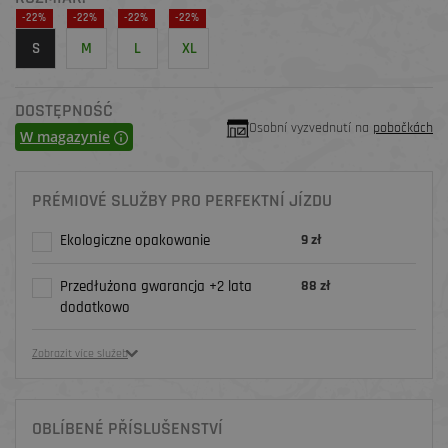
-22%
-22%
-22%
-22%
S
M
L
XL
DOSTĘPNOŚĆ
Osobní vyzvednutí na
pobočkách
W magazynie
PRÉMIOVÉ SLUŽBY PRO PERFEKTNÍ JÍZDU
Ekologiczne opakowanie
9 zł
Przedłużona gwarancja +2 lata
88 zł
dodatkowo
Zobrazit více služeb
OBLÍBENÉ PŘÍSLUŠENSTVÍ