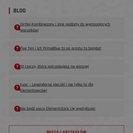
BLOG
Dirtlej Kombinezony i inne gadżety do wymagających
warunków!
Five Ten i ich PrimeBlue to po prostu to bomba!
10 rzeczy, które potrzebujesz na wiosnę!
Evoc – Legendarne plecaki i nie tylko to dla
Elementowców!
Nie bądź owcą Elementstore cię wystylizuje!
WIĘCEJ ARTYKUŁÓW