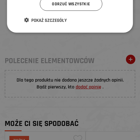
ODRZUĆ WSZYSTKIE
POKAŻ SZCZEGÓŁY
POLECENIE ELEMENTOWCÓW
Dla tego produktu nie dodano jeszcze żadnych opinii.
Bądź pierwszy, kto
dodać opinię
.
MOŻE CI SIĘ SPODOBAĆ