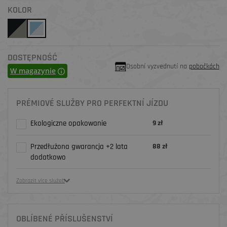
KOLOR
DOSTĘPNOŚĆ
Osobní vyzvednutí na
pobočkách
W magazynie
PRÉMIOVÉ SLUŽBY PRO PERFEKTNÍ JÍZDU
Ekologiczne opakowanie
9 zł
Przedłużona gwarancja +2 lata
88 zł
dodatkowo
Zobrazit více služeb
OBLÍBENÉ PŘÍSLUŠENSTVÍ