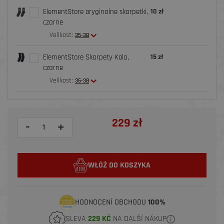
ElementStore oryginalne skarpetki,
10 zł
czarne
Velikost:
35-38
ElementStore Skarpety Kola,
15 zł
czarne
Velikost:
35-38
229 zł
-
+
WŁÓŻ DO KOSZYKA
HODNOCENÍ OBCHODU
100%
SLEVA
229 KČ
NA DALŠÍ NÁKUP