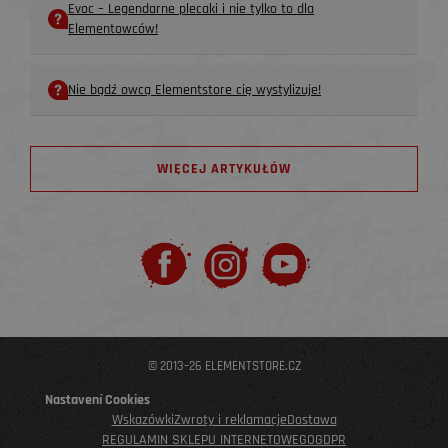
Evoc – Legendarne plecaki i nie tylko to dla
Elementowców!
Nie bądź owcą Elementstore cię wystylizuje!
WIĘCEJ ARTYKUŁÓW
© 2013–26 ELEMENTSTORE.CZ
Nastavení Cookies
Wskazówki
Zwroty i reklamacje
Dostawa
REGULAMIN SKLEPU INTERNETOWEGO
GDPR