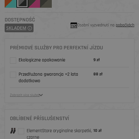
DOSTĘPNOŚĆ
Osobní vyzvednutí na
pobočkách
SKLADEM
PRÉMIOVÉ SLUŽBY PRO PERFEKTNÍ JÍZDU
Ekologiczne opakowanie
9 zł
Przedłużona gwarancja +2 lata
88 zł
dodatkowo
Zobrazit více služeb
OBLÍBENÉ PŘÍSLUŠENSTVÍ
ElementStore oryginalne skarpetki,
10 zł
czarne