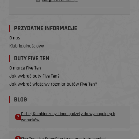
info@elementstore.pl
PRZYDATNE INFORMACJE
O nas
Klub lojalnościowy
BUTY FIVE TEN
O marce Five Ten
Jak wybrać buty Five Ten?
Jak wybrać właściwy rozmiar butów Five Ten?
BLOG
Dirtlej Kombinezony i inne gadżety do wymagających
warunków!