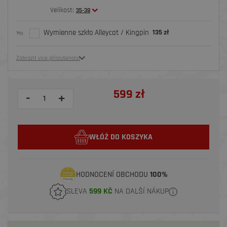
Velikost:
35-38
Wymienne szkło Alleycat / Kingpin
135 zł
Zobrazit více příslušenství
599 zł
-
+
WŁÓŻ DO KOSZYKA
HODNOCENÍ OBCHODU
100%
SLEVA
599 KČ
NA DALŠÍ NÁKUP