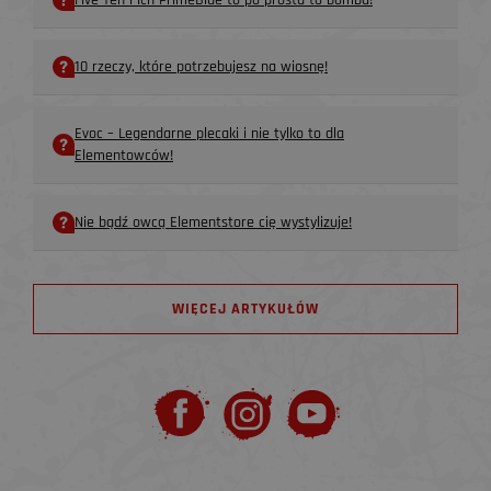
Five Ten i ich PrimeBlue to po prostu to bomba!
10 rzeczy, które potrzebujesz na wiosnę!
Evoc – Legendarne plecaki i nie tylko to dla
Elementowców!
Nie bądź owcą Elementstore cię wystylizuje!
WIĘCEJ ARTYKUŁÓW