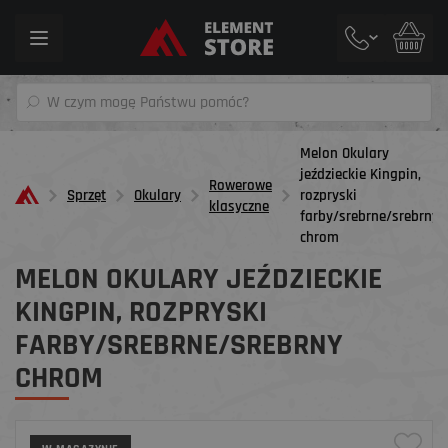
Toggle
navigation
Melon Okulary
jeździeckie Kingpin,
Rowerowe
Sprzęt
Okulary
rozpryski
klasyczne
farby/srebrne/srebrny
chrom
MELON OKULARY JEŹDZIECKIE
KINGPIN, ROZPRYSKI
FARBY/SREBRNE/SREBRNY
CHROM