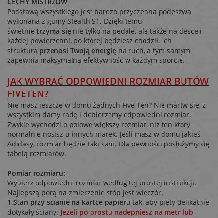
CECHY MISTRZÓW
Podstawą wszystkiego jest bardzo przyczepna podeszwa
wykonana z gumy Stealth S1. Dzięki temu
świetnie
trzyma
się
nie tylko na pedale, ale także na desce i
każdej powierzchni, po której będziesz chodził. Ich
struktura
przenosi Twoją energię
na ruch, a tym samym
zapewnia maksymalną efektywność w każdym sporcie.
JAK WYBRAĆ ODPOWIEDNI ROZMIAR BUTÓW
FIVETEN?
Nie masz jeszcze w domu żadnych Five Ten? Nie martw się, z
wszystkim damy radę i dobierzemy odpowiedni rozmiar.
Zwykle wychodzi o połowę większy rozmiar, niż ten który
normalnie nosisz u innych marek. Jeśli masz w domu jakieś
Adidasy, rozmiar będzie taki sam. Dla pewności posłużymy się
tabelą rozmiarów.
Pomiar rozmiaru:
Wybierz odpowiedni rozmiar według tej prostej instrukcji.
Najlepszą porą na zmierzenie stóp jest wieczór.
1.
Stań przy ścianie na kartce papieru
tak, aby pięty delikatnie
dotykały ściany.
Jeżeli po prostu nadepniesz na metr lub