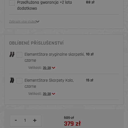
Przedłużona gwarancja +2 lata
88 zł
dodatkowo
Zobrazit více služeb
OBLÍBENÉ PŘÍSLUŠENSTVÍ
ElementStore oryginalne skarpetki,
10 zł
czarne
Velikost:
35-38
ElementStore Skarpety Kola,
15 zł
czarne
Velikost:
35-38
509 zł
-
+
379 zł