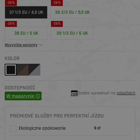
-26%
-26%
37 1/3 EU / 4,5 UK
38 2/3 EU / 5,5 UK
-26%
-26%
38 EU / 5 UK
39 1/3 EU / 6 UK
Wszystkie warianty
KOLOR
DOSTĘPNOŚĆ
Osobní vyzvednutí na
pobočkách
W magazynie
PRÉMIOVÉ SLUŽBY PRO PERFEKTNÍ JÍZDU
Ekologiczne opakowanie
9 zł