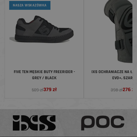
NASZA WSKAZÓWKA
FIVE TEN MĘSKIE BUTY FREERIDER -
IXS OCHRANIACZE NA ŁOK
GREY / BLACK
EVO+, SZARE
379
zł
276
zł
509 zł
398 zł