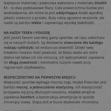
Najlepsze materiały i podeszwa wykonana z materiału
Stealth
S1
- to dwa podstawowe filary. Cała powierzchnia butów jest
wodoodporna, ale mimo to jest
oddychająca
dzięki wysokiej
jakości siateczce z przodu. Buty robią ogromne wrażenie, ale
nadal są bardzo
lekkie
i zapewniają wysoką stabilność.
NA KAŻDY TEREN I POGODĘ
Jeśli jesteś fanem szerokiej gamy sportów, od razu zakochasz
się w naszych butach. Są dosłownie
stworzone dla każdego
rodzaju cyklistyki
, od enduro po downhill. Dzięki swej
trwałości możesz mieć pewność, że błoto, woda ani ostre
słońce tak łatwo ich nie zniszczą. Ich wytrzymałość zapewnia
im
długą żywotność
i minimalne zużycie nawet przy
regularnym użytkowaniu.
BEZPIECZEŃSTWO NA PIERWSZYM MIEJSCU
Większość sportów wymaga mocnej nogi, model Freerider jest
bardzo
mocny, a jednocześnie elastyczny
. Ich elastyczność
przejawia się przy dłuższym noszeniu, miękkie wnętrze
zapewnia
komfort
, a konstrukcja amortyzuje w sposób
chroniący stawy. Stopa jest w bucie doskonale chroniona.