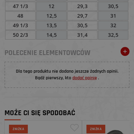
47 1/3
12
29,3
30,5
48
12,5
29,7
31
49 1/3
13,5
30,5
32
50 2/3
14,5
31,4
32,5
POLECENIE ELEMENTOWCÓW
Dla tego produktu nie dodano jeszcze żadnych opinii.
Bądź pierwszy, kto
dodać opinię
.
MOŻE CI SIĘ SPODOBAĆ
ZNIŻKA
ZNIŻKA