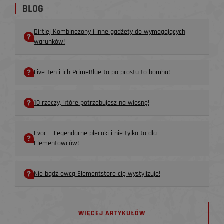
BLOG
Dirtlej Kombinezony i inne gadżety do wymagających
warunków!
Five Ten i ich PrimeBlue to po prostu to bomba!
10 rzeczy, które potrzebujesz na wiosnę!
Evoc – Legendarne plecaki i nie tylko to dla
Elementowców!
Nie bądź owcą Elementstore cię wystylizuje!
WIĘCEJ ARTYKUŁÓW