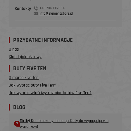
Kontakty
+48 794 186 804
info@elementstore.pl
PRZYDATNE INFORMACJE
O nas
Klub lojalnościowy
BUTY FIVE TEN
O marce Five Ten
Jak wybrać buty Five Ten?
Jak wybrać właściwy rozmiar butów Five Ten?
BLOG
Dirtlej Kombinezony i inne gadżety do wymagających
warunków!