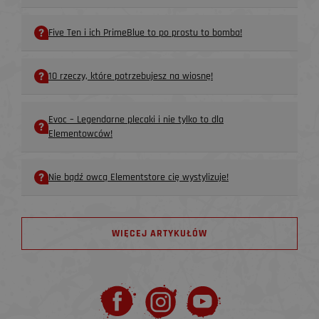
Five Ten i ich PrimeBlue to po prostu to bomba!
10 rzeczy, które potrzebujesz na wiosnę!
Evoc – Legendarne plecaki i nie tylko to dla
Elementowców!
Nie bądź owcą Elementstore cię wystylizuje!
WIĘCEJ ARTYKUŁÓW