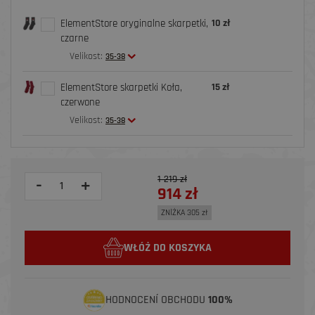
ElementStore oryginalne skarpetki,
10 zł
czarne
Velikost:
35-38
ElementStore skarpetki Koła,
15 zł
czerwone
Velikost:
35-38
1 219 zł
-
+
914 zł
ZNİŻKA 305 zł
WŁÓŻ DO KOSZYKA
HODNOCENÍ OBCHODU
100%