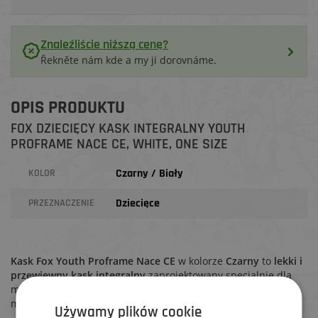
Znaleźliście niższą cenę?
Řekněte nám kde a my ji dorovnáme.
OPIS PRODUKTU
FOX DZIECIĘCY KASK INTEGRALNY YOUTH
PROFRAME NACE CE, WHITE, ONE SIZE
Czarny / Biały
KOLOR
Dziecięce
PRZEZNACZENIE
Kask Fox Youth Proframe Nace CE
w kolorze
Czarny
to
lekki i
przewiewny kask integralny
zaprojektowany specjalnie dla
młodych jeźdźców trailowych i enduro, którzy wymagają
maksymalnej ochrony bez kompromisów w komforcie.
Używamy plików cookie