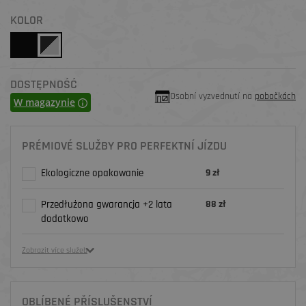
KOLOR
DOSTĘPNOŚĆ
Osobní vyzvednutí na
pobočkách
W magazynie
PRÉMIOVÉ SLUŽBY PRO PERFEKTNÍ JÍZDU
Ekologiczne opakowanie
9 zł
Przedłużona gwarancja +2 lata
88 zł
dodatkowo
Zobrazit více služeb
OBLÍBENÉ PŘÍSLUŠENSTVÍ