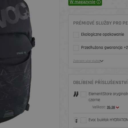
W magazynie
PRÉMIOVÉ SLUŽBY PRO PE
Ekologiczne opakowanie
Przedłużona gwarancja +2
Zobrazit více služeb
OBLÍBENÉ PŘÍSLUŠENSTVÍ
ElementStore oryginaln
czarne
Velikost:
35-38
Evoc bukłak HYDRATION