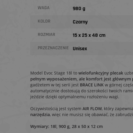
WAGA
980 g
KOLOR
Czarny
ROZMIAR
15 x 25 x 48 cm
PRZEZNACZENIE
Unisex
Model Evoc Stage 18l to
wielofunkcyjny plecak
uzbr
pełnym wyposażeniem, ale komfort jest głównym 
gadżetem w tej serii jest
BRACE LINK
w górnej częśc
automatycznie dostosują do szerokości twoich rami
jeździe dzięki optymalnemu rozłożeniu wagi.
Oczywistością jest system
AIR FLOW
, który zapewni
narzędzia
, więc nie musisz się obawiać, że zabrudz
Wymiary: 18l, 900 g, 28 x 50 x 12 cm