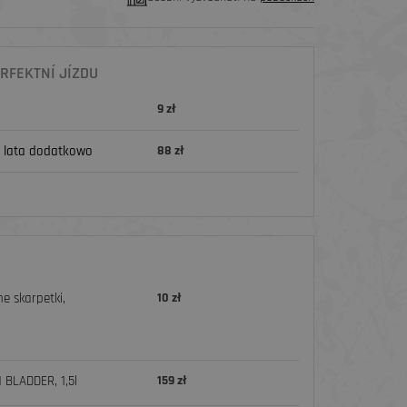
RFEKTNÍ JÍZDU
9 zł
 lata dodatkowo
88 zł
e skarpetki,
10 zł
 BLADDER, 1,5l
159 zł