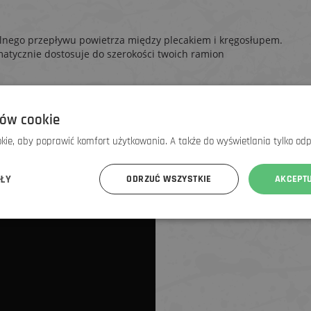
alnego przepływu powietrza między plecakiem i kręgosłupem.
omatycznie dostosuje do szerokości twoich ramion
ów cookie
ie, aby poprawić komfort użytkowania. A także do wyświetlania tylko od
ÓŁY
ODRZUĆ WSZYSTKIE
AKCEPT