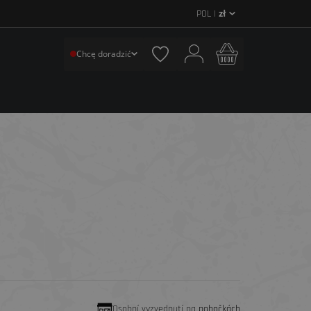
POL |
zł
Chcę doradzić
Osobní vyzvednutí na
pobočkách