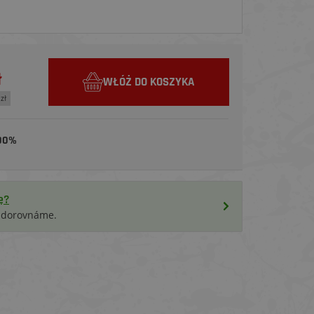
ł
WŁÓŻ DO KOSZYKA
zł
00%
ę?
i dorovnáme.