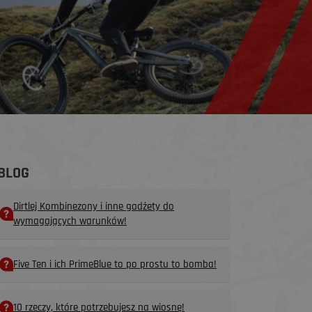
BLOG
Dirtlej Kombinezony i inne gadżety do
wymagających warunków!
Five Ten i ich PrimeBlue to po prostu to bomba!
10 rzeczy, które potrzebujesz na wiosnę!