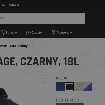
 nas
Kontakt
Sprzęt
Części
Akcesoria
lecak STAGE, czarny, 18l
GE, CZARNY, 18L
KOLOR
DOSTĘPNOŚĆ