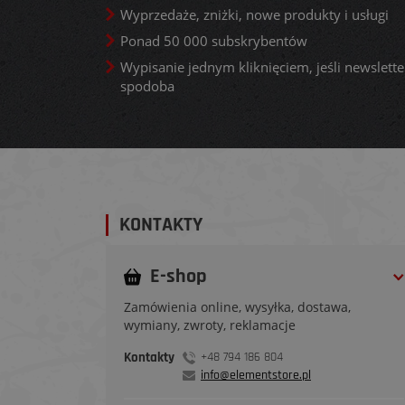
Wyprzedaże, zniżki, nowe produkty i usługi
Ponad 50 000 subskrybentów
Wypisanie jednym kliknięciem, jeśli newsletter
spodoba
KONTAKTY
E-shop
Zamówienia online, wysyłka, dostawa,
wymiany, zwroty, reklamacje
Kontakty
+48 794 186 804
info@elementstore.pl