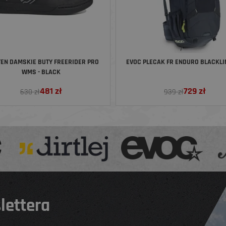
 TEN DAMSKIE BUTY FREERIDER PRO
EVOC PLECAK FR ENDURO BLACKLIN
WMS - BLACK
481
zł
729
zł
630 zł
939 zł
lettera