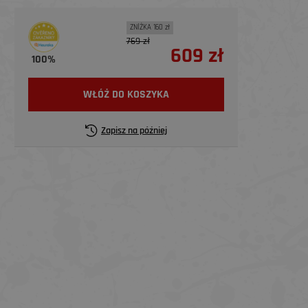
ZNİŻKA 160 zł
769 zł
609 zł
100%
WŁÓŻ DO KOSZYKA
Zapisz na później