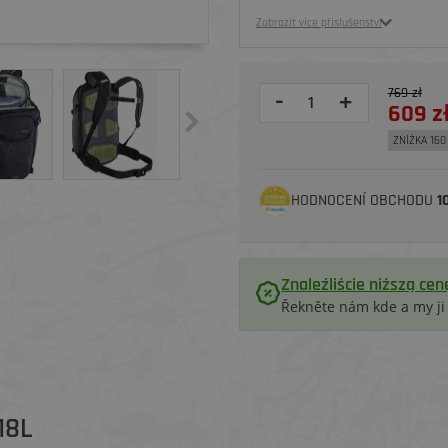
Zobrazit více příslušenství
769 zł
-
+
609 z
ZNİŻKA 160 
HODNOCENÍ OBCHODU
1
Znaleźliście niższą cen
Řekněte nám kde a my j
18L