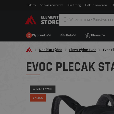
Sklepy
Serwis rowerów
Bikefitting
Odkup rowerów
O
Wyprzedaż
Buty
Ubrania
Nabídka týdne
Sleva týdne Evoc
Evoc P
EVOC PLECAK STA
W MAGAZYNIE
ZNIŻKA