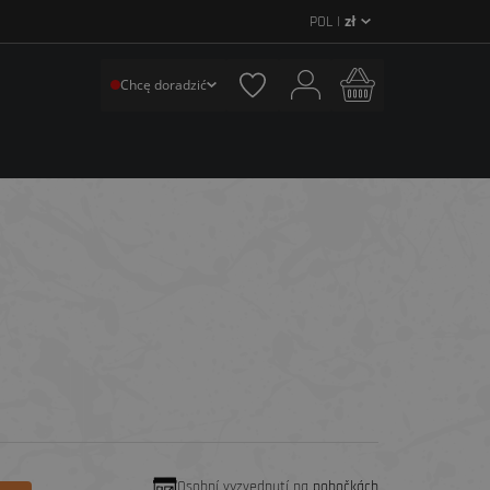
POL |
zł
Chcę doradzić
Osobní vyzvednutí na
pobočkách