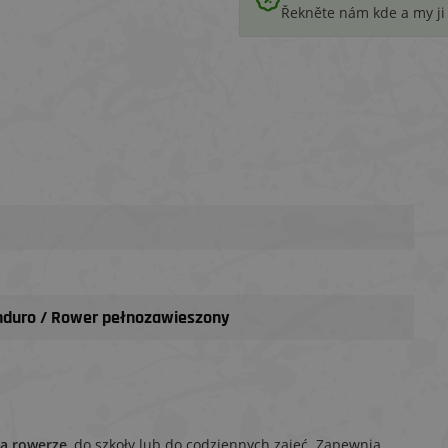
Řekněte nám kde a my j
Enduro / Rower pełnozawieszony
na rowerze
, do szkoły lub do codziennych zajęć. Zapewnia