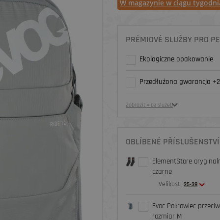
W magazynie w ciągu tygodni
PRÉMIOVÉ SLUŽBY PRO PE
Ekologiczne opakowanie
Przedłużona gwarancja +2
Zobrazit více služeb
OBLÍBENÉ PŘÍSLUŠENSTVÍ
ElementStore oryginaln
czarne
Velikost:
35-38
Evoc Pokrowiec przeciw
rozmiar M