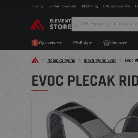
Sklepy
Serwis rowerów
Bikefitting
Odkup rowerów
O
Wyprzedaż
Buty
Ubrania
Nabídka týdne
Sleva týdne Evoc
Evoc Pl
EVOC PLECAK RID