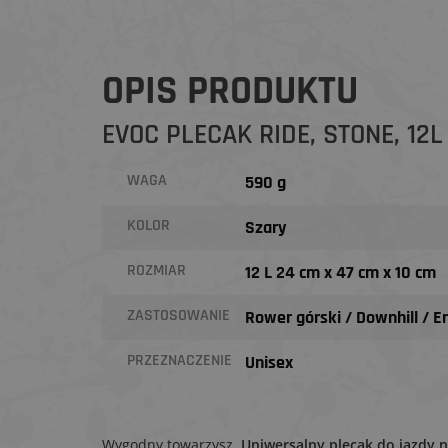
OPIS PRODUKTU
EVOC PLECAK RIDE, STONE, 12L
WAGA
590 g
KOLOR
Szary
ROZMIAR
12 L 24 cm x 47 cm x 10 cm
ZASTOSOWANIE
Rower górski / Downhill / 
PRZEZNACZENIE
Unisex
Wygodny towarzysz.
Uniwersalny plecak do jazdy 