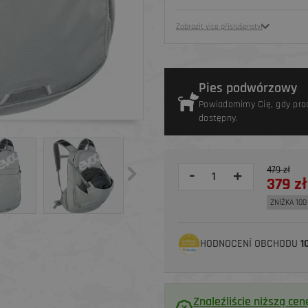
Zobrazit více příslušenství
Pies podwórzowy
Powiadomimy Cię, gdy pro
dostępny.
479 zł
-
+
379 zł
ZNİŻKA 100 
HODNOCENÍ OBCHODU
1
Znaleźliście niższą cen