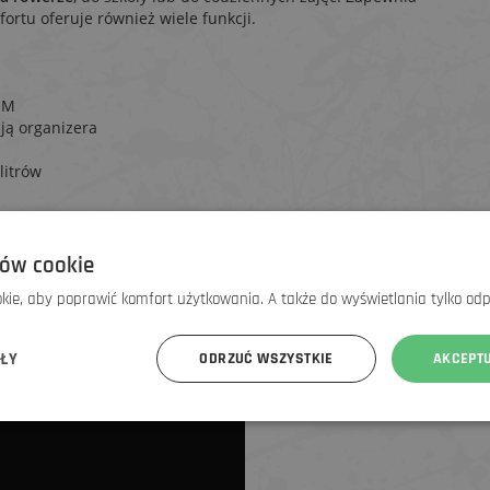
rtu oferuje również wiele funkcji.
EM
ją organizera
litrów
ów cookie
ie, aby poprawić komfort użytkowania. A także do wyświetlania tylko od
ÓŁY
ODRZUĆ WSZYSTKIE
AKCEPT