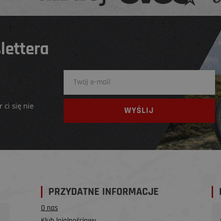
lettera
 ci się nie
PRZYDATNE INFORMACJE
O nas
Klub lojalnościowy