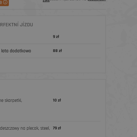
a
RFEKTNÍ JÍZDU
9 zł
 lata dodatkowo
88 zł
e skarpetki,
10 zł
deszczowy na plecak, steel,
79 zł