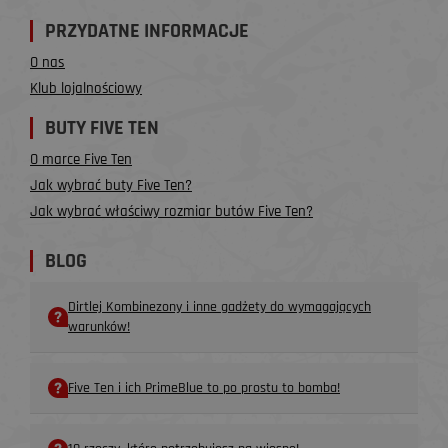
PRZYDATNE INFORMACJE
O nas
Klub lojalnościowy
BUTY FIVE TEN
O marce Five Ten
Jak wybrać buty Five Ten?
Jak wybrać właściwy rozmiar butów Five Ten?
BLOG
Dirtlej Kombinezony i inne gadżety do wymagających
warunków!
Five Ten i ich PrimeBlue to po prostu to bomba!