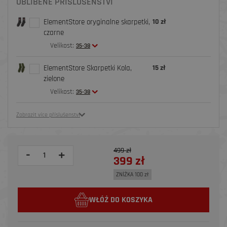
OBLÍBENÉ PŘÍSLUŠENSTVÍ
ElementStore oryginalne skarpetki,
10 zł
czarne
Velikost:
35-38
ElementStore Skarpetki Kola,
15 zł
zielone
Velikost:
35-38
Zobrazit více příslušenství
499 zł
-
+
399 zł
ZNİŻKA 100 zł
WŁÓŻ DO KOSZYKA