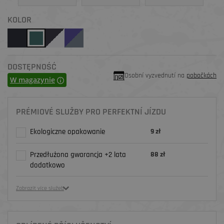
KOLOR
DOSTĘPNOŚĆ
Osobní vyzvednutí na
pobočkách
W magazynie
PRÉMIOVÉ SLUŽBY PRO PERFEKTNÍ JÍZDU
Ekologiczne opakowanie
9 zł
Przedłużona gwarancja +2 lata
88 zł
dodatkowo
Zobrazit více služeb