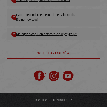
10 rzeczy, które potrzebujesz na wiosnę!
Evoc – Legendarne plecaki i nie tylko to dla
Elementowców!
Nie bądź owcą Elementstore cię wystylizuje!
WIĘCEJ ARTYKUŁÓW
© 2013–26 ELEMENTSTORE.CZ