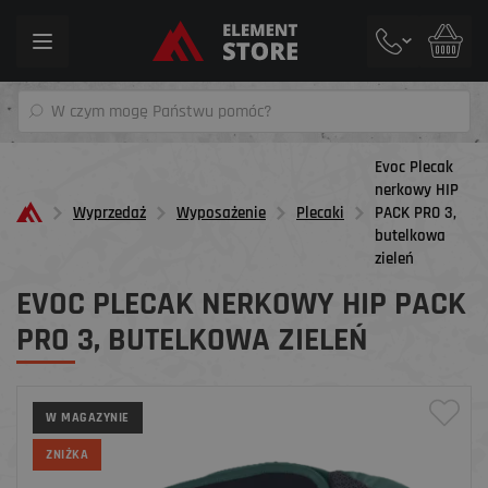
Toggle
navigation
Evoc Plecak
nerkowy HIP
Wyprzedaż
Wyposażenie
Plecaki
PACK PRO 3,
butelkowa
zieleń
EVOC PLECAK NERKOWY HIP PACK
PRO 3, BUTELKOWA ZIELEŃ
W MAGAZYNIE
ZNIŻKA