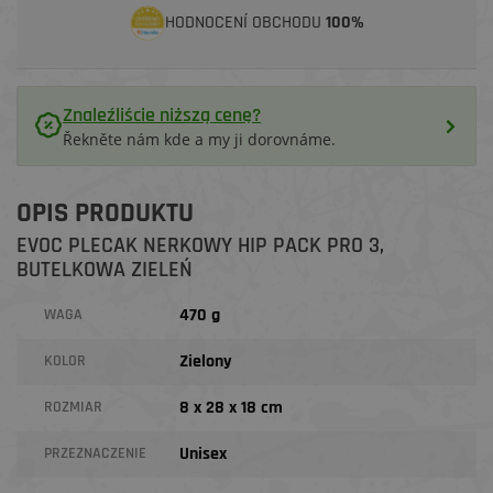
HODNOCENÍ OBCHODU
100%
Znaleźliście niższą cenę?
Řekněte nám kde a my ji dorovnáme.
OPIS PRODUKTU
EVOC PLECAK NERKOWY HIP PACK PRO 3,
BUTELKOWA ZIELEŃ
470 g
WAGA
Zielony
KOLOR
8 x 28 x 18 cm
ROZMIAR
Unisex
PRZEZNACZENIE