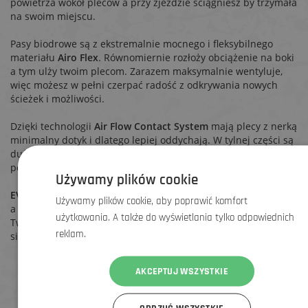
powietrza wokół pleców a przy zjeździe ściągniesz by trzymała
na swoim miejscu.
Pasy biodrowe są z ekstremalnie mocnego i fleksybilnego
materiału
Airo Flex
. Równomiernie rozłoży obciążenie na boki
a tym ulży twoim plecom. Zarazem maksymalnie wentyluje,
więc możesz w pełni czerpać radość z odkrywania nowych
ścieżek i możliwości.
Dzięki technologii
Air Flow Contact System
mają plecy z nerką
minimalny dotyk i dlatego lepiej oddychają. W tylnej części są
duże otwory wentylacyjne i specjalne rowkowane i sieciowane
podkładki, które trzymają nerkę mocno na plecach.
Używamy plików cookie
EVOC Air Circulation
umożliwia optymalną wentylację pleców
Używamy plików cookie, aby poprawić komfort
a zarazem zabrania ochłodzeniu i przeziębieniu okolicy nerek.
użytkowania. A także do wyświetlania tylko odpowiednich
Twoje zdrowie jest bezpieczne i w trudnym terenie, w którym
reklam.
się nieźle spocisz.
AKCEPTUJ WSZYSTKIE