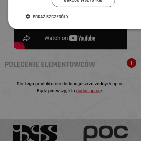
ODRZUĆ WSZYSTKIE
POKAŻ SZCZEGÓŁY
POLECENIE ELEMENTOWCÓW
Dla tego produktu nie dodano jeszcze żadnych opinii.
Bądź pierwszy, kto
dodać opinię
.