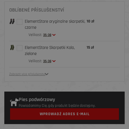
OBLÍBENÉ PŘÍSLUŠENSTVÍ
ElementStore oryginalne skarpetki,
10 zł
czarne
Velikost:
35-38
ElementStore Skarpetki Kola,
15 zł
zielone
Velikost:
35-38
Zobrazit více příslušenství
Pies podwórzowy
Powiadomimy Cię, gdy produkt będzie dostępny.
WPROWADŹ ADRES E-MAIL