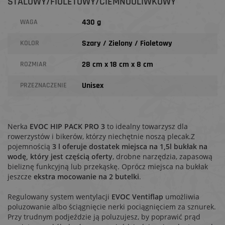
STALOWY/FIOLETOWY/CIEMNOOLIWKOWY
430 g
WAGA
Szary / Zielony / Fioletowy
KOLOR
28 cm x 18 cm x 8 cm
ROZMIAR
Unisex
PRZEZNACZENIE
Nerka
EVOC HIP PACK PRO 3
to idealny towarzysz dla
rowerzystów i bikerów, którzy niechętnie noszą plecak.
Z
pojemnością
3 l oferuje dostatek miejsca na 1,5l bukłak na
wodę, który jest częścią oferty
, drobne narzędzia, zapasową
bieliznę funkcyjną lub przekąskę.
Oprócz miejsca na bukłak
jeszcze
ekstra mocowanie na 2 butelki
.
Regulowany system wentylacji
EVOC Ventiflap
umożliwia
poluzowanie albo ściągnięcie nerki pociągnięciem za sznurek.
Przy trudnym podjeździe ją poluzujesz, by poprawić prąd