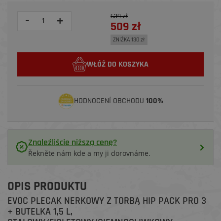
639 zł
-
+
509 zł
ZNİŻKA 130 zł
WŁÓŻ DO KOSZYKA
HODNOCENÍ OBCHODU
100%
Znaleźliście niższą cenę?
Řekněte nám kde a my ji dorovnáme.
OPIS PRODUKTU
EVOC PLECAK NERKOWY Z TORBĄ HIP PACK PRO 3
+ BUTELKA 1,5 L,