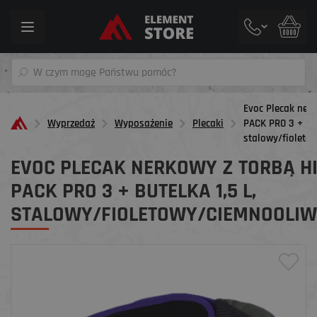
Toggle
navigation
Evoc Plecak nerk
Wyprzedaż
Wyposażenie
Plecaki
PACK PRO 3 + BUT
stalowy/fiolet
EVOC PLECAK NERKOWY Z TORBĄ H
PACK PRO 3 + BUTELKA 1,5 L,
STALOWY/FIOLETOWY/CIEMNOOLI