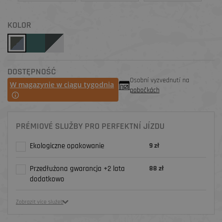
KOLOR
DOSTĘPNOŚĆ
Osobní vyzvednutí na
W magazynie w ciągu tygodnia
pobočkách
PRÉMIOVÉ SLUŽBY PRO PERFEKTNÍ JÍZDU
Ekologiczne opakowanie
9 zł
Przedłużona gwarancja +2 lata
88 zł
dodatkowo
Zobrazit více služeb