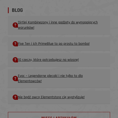
BLOG
Dirtlej Kombinezony i inne gadżety do wymagających
warunków!
Five Ten i ich PrimeBlue to po prostu to bomba!
10 rzeczy, które potrzebujesz na wiosnę!
Evoc – Legendarne plecaki i nie tylko to dla
Elementowców!
Nie bądź owcą Elementstore cię wystylizuje!