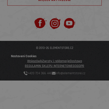
WIĘCEJ ARTYKUŁÓW
© 2013–26 ELEMENTSTORE.CZ
Nastavení Cookies
Wskazówki
Zwroty i reklamacje
Dostawa
REGULAMIN SKLEPU INTERNETOWEGO
GDPR
+420 724 366 440
info@elementstore.cz