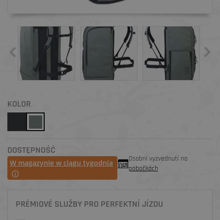
KOLOR
DOSTĘPNOŚĆ
Osobní vyzvednutí na
W magazynie w ciągu tygodnia
pobočkách
PRÉMIOVÉ SLUŽBY PRO PERFEKTNÍ JÍZDU