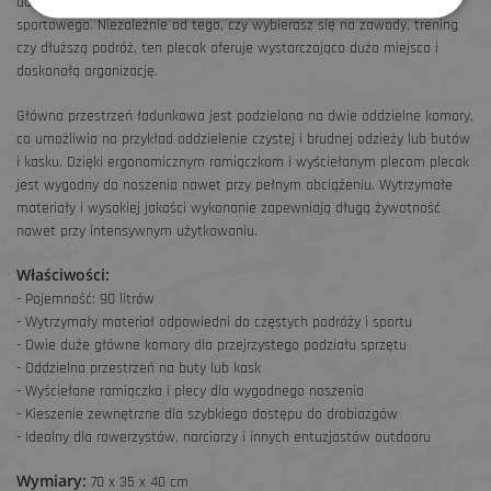
do praktycznego, przejrzystego i bezpiecznego przenoszenia sprzętu
sportowego. Niezależnie od tego, czy wybierasz się na zawody, trening
czy dłuższą podróż, ten plecak oferuje wystarczająco dużo miejsca i
doskonałą organizację.
Główna przestrzeń ładunkowa jest podzielona na dwie oddzielne komory,
co umożliwia na przykład oddzielenie czystej i brudnej odzieży lub butów
i kasku. Dzięki ergonomicznym ramiączkom i wyściełanym plecom plecak
jest wygodny do noszenia nawet przy pełnym obciążeniu. Wytrzymałe
materiały i wysokiej jakości wykonanie zapewniają długą żywotność
nawet przy intensywnym użytkowaniu.
Właściwości:
- Pojemność: 90 litrów
- Wytrzymały materiał odpowiedni do częstych podróży i sportu
- Dwie duże główne komory dla przejrzystego podziału sprzętu
- Oddzielna przestrzeń na buty lub kask
- Wyściełane ramiączka i plecy dla wygodnego noszenia
- Kieszenie zewnętrzne dla szybkiego dostępu do drobiazgów
- Idealny dla rowerzystów, narciarzy i innych entuzjastów outdooru
Wymiary:
70 x 35 x 40 cm