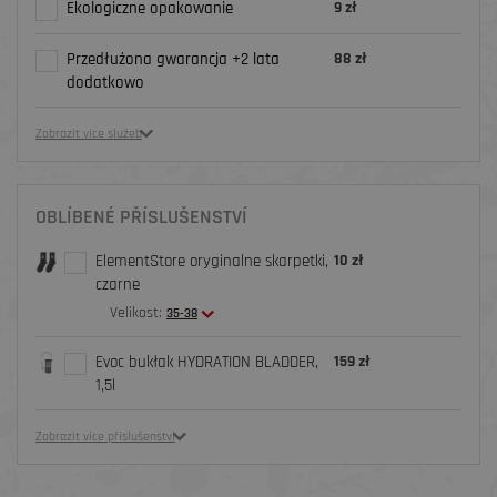
Ekologiczne opakowanie
9 zł
Przedłużona gwarancja +2 lata
88 zł
dodatkowo
Zobrazit více služeb
OBLÍBENÉ PŘÍSLUŠENSTVÍ
ElementStore oryginalne skarpetki,
10 zł
czarne
Velikost:
35-38
Evoc bukłak HYDRATION BLADDER,
159 zł
1,5l
Zobrazit více příslušenství