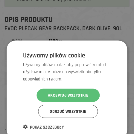
OPIS PRODUKTU
EVOC PLECAK GEAR BACKPACK, DARK OLIVE, 90L
1200 g
WAGA
Zielony
KOLOR
Używamy plików cookie
Używamy plików cookie, aby poprawić komfort
90l, 70 x 35 x 40 cm
ROZMIAR
użytkowania. A także do wyświetlania tylko
Rower crossowy / Turystyka
ZASTOSOWANIE
odpowiednich reklam.
Uniwersalny
CECHY
AKCEPTUJ WSZYSTKIE
Unisex
PRZEZNACZENIE
ODRZUĆ WSZYSTKIE
POKAŻ SZCZEGÓŁY
EVOC Gear Backpack 90L to plecak o dużej pojemności, zaprojektowany