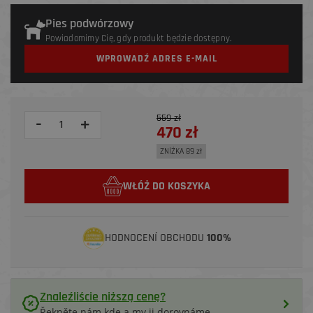
Pies podwórzowy
Powiadomimy Cię, gdy produkt będzie dostępny.
WPROWADŹ ADRES E-MAIL
559 zł
-
+
470 zł
ZNİŻKA 89 zł
WŁÓŻ DO KOSZYKA
HODNOCENÍ OBCHODU
100%
Znaleźliście niższą cenę?
Řekněte nám kde a my ji dorovnáme.