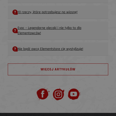
10 rzeczy, które potrzebujesz na wiosnę!
Evoc – Legendarne plecaki i nie tylko to dla
Elementowców!
Nie bądź owcą Elementstore cię wystylizuje!
WIĘCEJ ARTYKUŁÓW