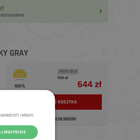
ę?
i dorovnáme.
KY GRAY
ZNİŻKA 155 zł
799 zł
644 zł
100%
WŁÓŻ DO KOSZYKA
powiednich reklam.
Zapisz na później
UJ WSZYSTKIE