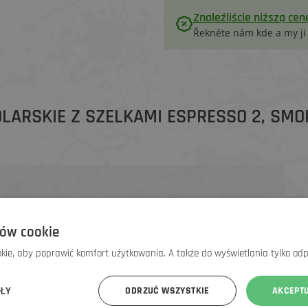
Znaleźliście niższą cen
Řekněte nám kde a my j
OLARSKIE Z SZELKAMI ESPRESSO 2, SMO
ów cookie
orzone dla rowerzystów, którzy nie chcą iść na kompromis
dele wyścigowe koncentrują się na aerodynamice, seria
ie, aby poprawić komfort użytkowania. A także do wyświetlania tylko od
e nawet po kilku godzinach spędzonych w siodle. Dzięki nowej
ajbardziej uniwersalne spodenki w ofercie Castelli, które
ÓŁY
ODRZUĆ WSZYSTKIE
AKCEPT
y, jak i na całodniowe alpejskie etapy.