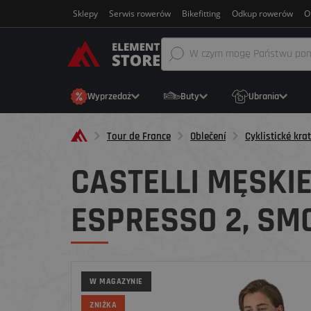
Sklepy
Serwis rowerów
Bikefitting
Odkup rowerów
O
Wyprzedaż
Buty
Ubrania
Tour de France
Oblečení
Cyklistické kra
CASTELLI MĘSKI
ESPRESSO 2, SM
W MAGAZYNIE
ZNIŻKA