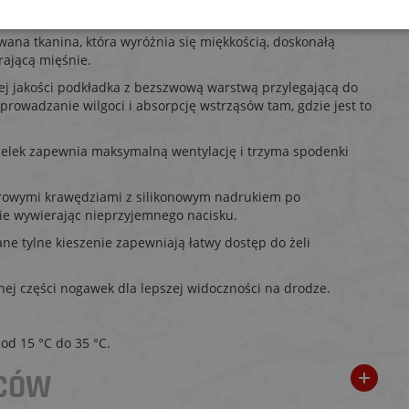
 I ZALETY:
ana tkanina, która wyróżnia się miękkością, doskonałą
rającą mięśnie.
j jakości podkładka z bezszwową warstwą przylegającą do
rowadzanie wilgoci i absorpcję wstrząsów tam, gdzie jest to
zelek zapewnia maksymalną wentylację i trzyma spodenki
owymi krawędziami z silikonowym nadrukiem po
ie wywierając nieprzyjemnego nacisku.
e tylne kieszenie zapewniają łatwy dostęp do żeli
ej części nogawek dla lepszej widoczności na drodze.
od 15 °C do 35 °C.
WCÓW