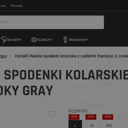
 nas
Kontakt
Sprzęt
Części
Akcesoria
ťasy
Castelli Męskie spodenki kolarskie z szelkami Espresso 2, smo
E SPODENKI KOLARSKI
OKY GRAY
ROZMIAR:
-20%
-20%
-20%
L
XL
XXL