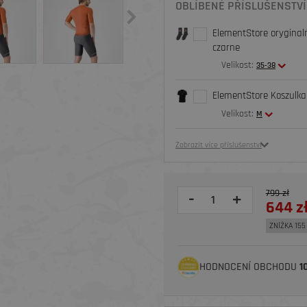
OBLÍBENÉ PŘÍSLUŠENSTVÍ
ElementStore oryginaln
czarne
Velikost:
35-38
ElementStore Koszulka 
Velikost:
M
Zobrazit více příslušenství
799 zł
-
+
644 z
ZNİŻKA 155 
HODNOCENÍ OBCHODU
1