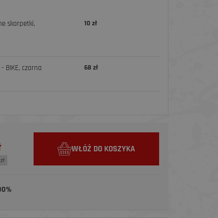
e skarpetki,
10 zł
- BIKE, czarna
68 zł
ł
WŁÓŻ DO KOSZYKA
zł
00%