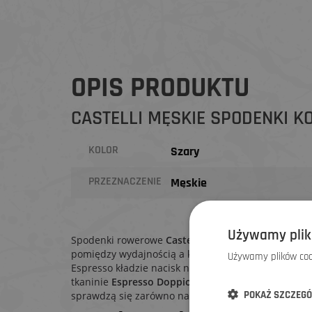
OPIS PRODUKTU
CASTELLI MĘSKIE SPODENKI K
KOLOR
Szary
PRZEZNACZENIE
Męskie
Używamy plik
Spodenki rowerowe
Castelli Espresso 2
zostały stw
pomiędzy wydajnością a komfortem. Podczas gdy mo
Używamy plików cook
Espresso kładzie nacisk na to, byś czuł się świetni
tkaninie
Espresso Doppio
i premium wkładce są to n
POKAŻ SZCZEG
sprawdzą się zarówno na krótką przejażdżkę po prac