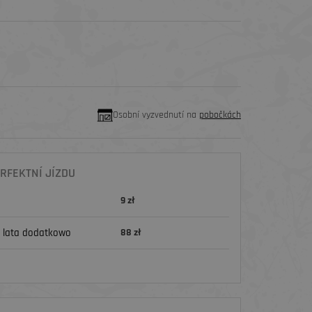
Osobní vyzvednutí na
pobočkách
RFEKTNÍ JÍZDU
9 zł
 lata dodatkowo
88 zł