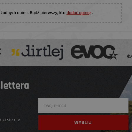
żadnych opinii. Bądź pierwszy, kto
dodać opinię
.
lettera
 ci się nie