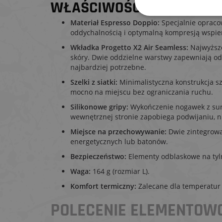
WŁAŚCIWOŚCI TECHNICZNE
Materiał Espresso Doppio:
Specjalnie opracow
oddychalnością i optymalną kompresją wspie
Wkładka Progetto X2 Air Seamless:
Najwyższe
skóry. Dwie oddzielne warstwy zapewniają odp
najbardziej potrzebne.
Szelki z siatki:
Minimalistyczna konstrukcja s
mocno na miejscu bez ograniczania ruchu.
Silikonowe gripy:
Wykończenie nogawek z sur
wewnętrznej stronie zapobiega podwijaniu, n
Miejsce na przechowywanie:
Dwie zintegrowan
energetycznych lub batonów.
Bezpieczeństwo:
Elementy odblaskowe na tyln
Waga:
164 g (rozmiar L).
Komfort termiczny:
Zalecane dla temperatur 
POLECENIE ELEMENTO