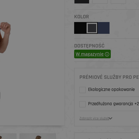
KOLOR
DOSTĘPNOŚĆ
W magazynie
PRÉMIOVÉ SLUŽBY PRO PE
Ekologiczne opakowanie
Przedłużona gwarancja +2
Zobrazit více služeb