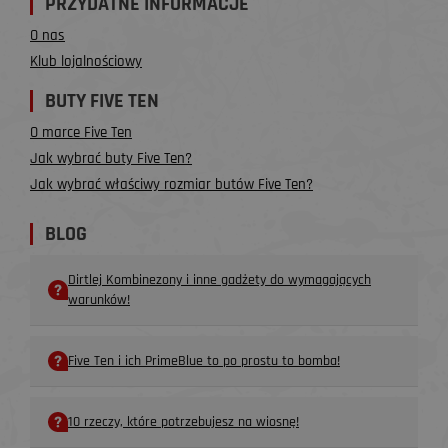
PRZYDATNE INFORMACJE
O nas
Klub lojalnościowy
BUTY FIVE TEN
O marce Five Ten
Jak wybrać buty Five Ten?
Jak wybrać właściwy rozmiar butów Five Ten?
BLOG
Dirtlej Kombinezony i inne gadżety do wymagających
warunków!
Five Ten i ich PrimeBlue to po prostu to bomba!
10 rzeczy, które potrzebujesz na wiosnę!