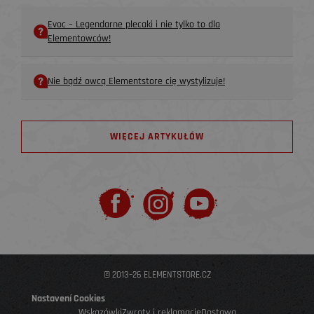
Evoc – Legendarne plecaki i nie tylko to dla
Elementowców!
Nie bądź owcą Elementstore cię wystylizuje!
WIĘCEJ ARTYKUŁÓW
© 2013–26 ELEMENTSTORE.CZ
Nastavení Cookies
Wskazówki
Zwroty i reklamacje
Dostawa