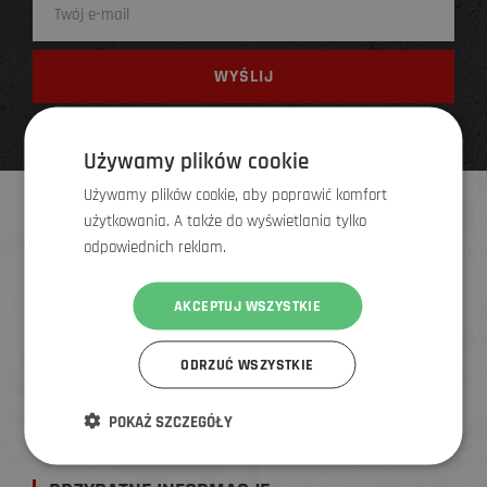
Używamy plików cookie
Używamy plików cookie, aby poprawić komfort
KONTAKTY
użytkowania. A także do wyświetlania tylko
odpowiednich reklam.
E-shop
AKCEPTUJ WSZYSTKIE
Zamówienia online, wysyłka, dostawa, wymiany, zwroty,
reklamacje
ODRZUĆ WSZYSTKIE
Kontakty
+48 794 186 804
info@elementstore.pl
POKAŻ SZCZEGÓŁY