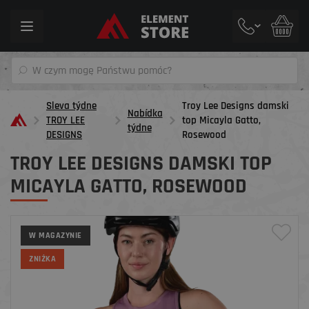
Toggle
navigation
Sleva týdne
Troy Lee Designs damski
Nabídka
TROY LEE
top Micayla Gatto,
týdne
DESIGNS
Rosewood
TROY LEE DESIGNS DAMSKI TOP
MICAYLA GATTO, ROSEWOOD
W MAGAZYNIE
ZNIŻKA