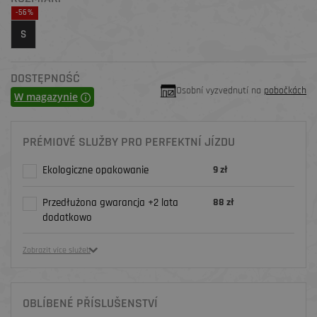
-56%
S
DOSTĘPNOŚĆ
Osobní vyzvednutí na
pobočkách
W magazynie
PRÉMIOVÉ SLUŽBY PRO PERFEKTNÍ JÍZDU
Ekologiczne opakowanie
9 zł
Przedłużona gwarancja +2 lata
88 zł
dodatkowo
Zobrazit více služeb
OBLÍBENÉ PŘÍSLUŠENSTVÍ