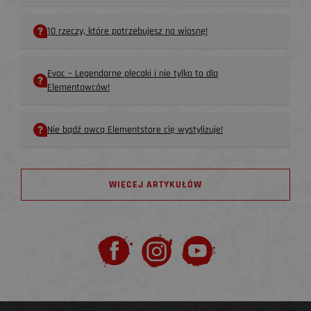
10 rzeczy, które potrzebujesz na wiosnę!
Evoc – Legendarne plecaki i nie tylko to dla
Elementowców!
Nie bądź owcą Elementstore cię wystylizuje!
WIĘCEJ ARTYKUŁÓW