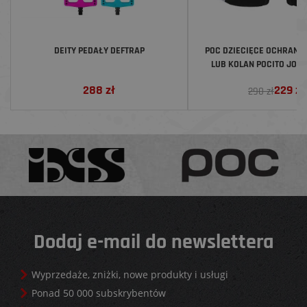
DEITY PEDAŁY DEFTRAP
POC DZIECIĘCE OCHRANIA
LUB KOLAN POCITO JOIN
PROTECTOR, URANIUM
288
zł
229
zł
290 zł
Dodaj e-mail do newslettera
Wyprzedaże, zniżki, nowe produkty i usługi
Ponad 50 000 subskrybentów