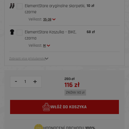
ElementStore oryginalne skarpetki,
10 zł
czarne
Velikost:
35-38
ElementStore Koszulka - BIKE,
68 zł
czarna
Velikost:
M
Zobrazit více příslušenství
259 zł
-
+
116 zł
ZNİŻKA 143 zł
WŁÓŻ DO KOSZYKA
HODNOCENÍ OBCHODU
100%