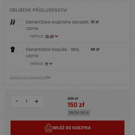
OBLÍBENÉ PŘÍSLUŠENSTVÍ
ElementStore oryginalne skarpetki,
10 zł
czarne
Velikost:
35-38
ElementStore Koszulka - BIKE,
68 zł
czarna
Velikost:
M
Zobrazit více příslušenství
300 zł
-
+
150 zł
ZNİŻKA 150 zł
WŁÓŻ DO KOSZYKA