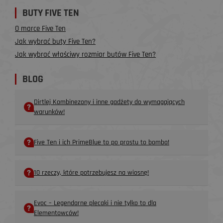
BUTY FIVE TEN
O marce Five Ten
Jak wybrać buty Five Ten?
Jak wybrać właściwy rozmiar butów Five Ten?
BLOG
Dirtlej Kombinezony i inne gadżety do wymagających
warunków!
Five Ten i ich PrimeBlue to po prostu to bomba!
10 rzeczy, które potrzebujesz na wiosnę!
Evoc – Legendarne plecaki i nie tylko to dla
Elementowców!