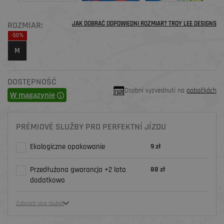
ROZMIAR:
JAK DOBRAĆ ODPOWIEDNI ROZMIAR? TROY LEE DESIGNS
-50%
M
DOSTĘPNOŚĆ
Osobní vyzvednutí na
pobočkách
W magazynie
PRÉMIOVÉ SLUŽBY PRO PERFEKTNÍ JÍZDU
Ekologiczne opakowanie
9 zł
Przedłużona gwarancja +2 lata
88 zł
dodatkowo
Zobrazit více služeb