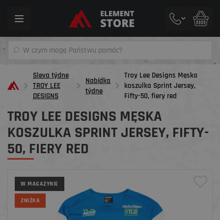
Toggle
navigation
Sleva týdne
Troy Lee Designs Męska
Nabídka
TROY LEE
koszulka Sprint Jersey,
týdne
DESIGNS
Fifty-50, fiery red
TROY LEE DESIGNS MĘSKA
KOSZULKA SPRINT JERSEY, FIFTY-
50, FIERY RED
W MAGAZYNIE
ZNIŻKA