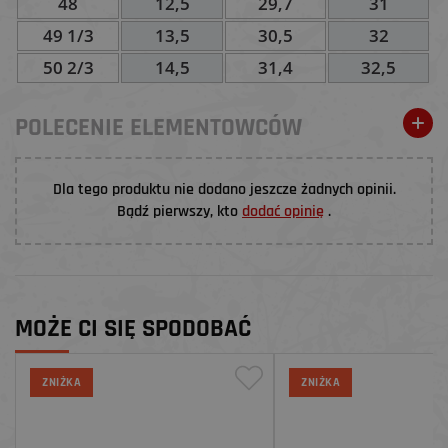
48
12,5
29,7
31
49 1/3
13,5
30,5
32
50 2/3
14,5
31,4
32,5
POLECENIE ELEMENTOWCÓW
Dla tego produktu nie dodano jeszcze żadnych opinii.
Bądź pierwszy, kto
dodać opinię
.
MOŻE CI SIĘ SPODOBAĆ
ZNIŻKA
ZNIŻKA