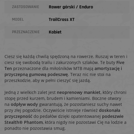
Rower górski / Enduro
ZASTOSOWANIE
TrailCross XT
MODEL
Kobiet
PRZEZNACZENIE
Ciesz się każdą chwilą spędzoną na rowerze. Ruszaj w teren i
ciesz się swobodą trailu i zakurzonych szlaków. Te buty
Five
Ten
przeznaczone dla miłośników MTB mają
amortyzację i
przyczepną gumową podeszwę
. Teraz nic nie stoi na
przeszkodzie, aby w pełni cieszyć się jazdą.
Jedną z wielkich zalet jest
neoprenowy mankiet
, który chroni
stopę przed kurzem, brudem i kamieniami. Boczne otwory
na
odpływ wody
gwarantują, że pozostaniesz suchy nawet
przy złej pogodzie. Oczywiście istnieje również
doskonała
przyczepność
do pedałów dzięki opatentowanej
podeszwie
Stealth® Phantom
, która nigdy nie pozostawi Cię na lodzie a
ponadto nie pozostawia smug.