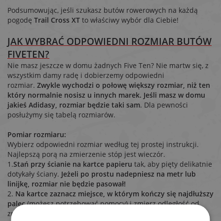
Podsumowując, jeśli szukasz butów rowerowych na każdą
pogodę
Trail Cross XT
to właściwy wybór dla Ciebie!
JAK WYBRAĆ ODPOWIEDNI ROZMIAR BUTÓW
FIVETEN?
Nie masz jeszcze w domu żadnych Five Ten? Nie martw się, z
wszystkim damy radę i dobierzemy odpowiedni
rozmiar.
Zwykle wychodzi o połowę większy rozmiar, niż ten
który normalnie nosisz u innych marek. Jeśli masz w domu
jakieś Adidasy, rozmiar będzie taki sam
. Dla pewności
posłużymy się tabelą rozmiarów.
Pomiar rozmiaru:
Wybierz odpowiedni rozmiar według tej prostej instrukcji.
Najlepszą porą na zmierzenie stóp jest wieczór.
1.
Stań przy ścianie na kartce papieru
tak, aby pięty delikatnie
dotykały ściany.
Jeżeli po prostu nadepniesz na metr lub
linijkę, rozmiar nie będzie pasował!
2.
Na kartce zaznacz miejsce, w którym kończy się najdłuższy
palec
(możesz potrzebować pomocy) i zmierz odległość od
znaku do ściany.