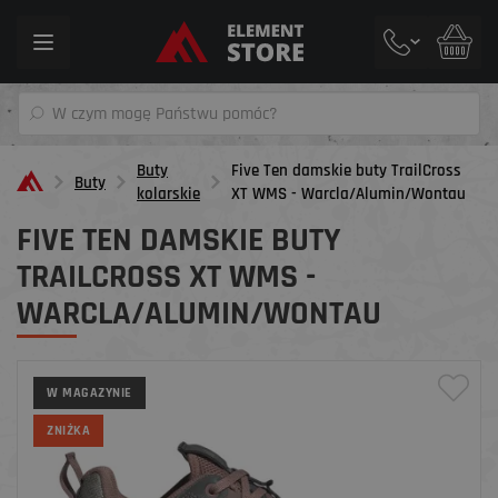
Toggle
navigation
Buty
Five Ten damskie buty TrailCross
Buty
kolarskie
XT WMS - Warcla/Alumin/Wontau
FIVE TEN DAMSKIE BUTY
TRAILCROSS XT WMS -
WARCLA/ALUMIN/WONTAU
W MAGAZYNIE
ZNIŻKA