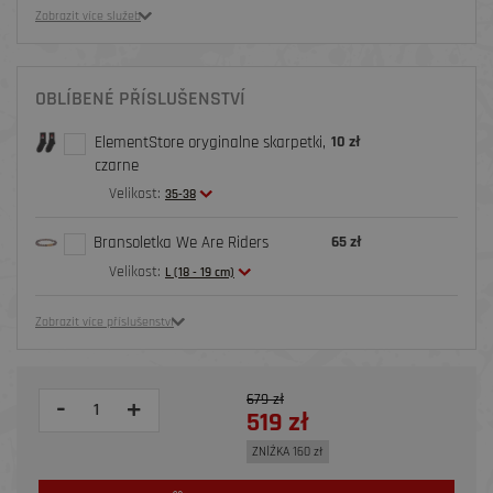
Zobrazit více služeb
OBLÍBENÉ PŘÍSLUŠENSTVÍ
ElementStore oryginalne skarpetki,
10 zł
czarne
Velikost:
35-38
Bransoletka We Are Riders
65 zł
Velikost:
L (18 - 19 cm)
Zobrazit více příslušenství
679 zł
-
+
519 zł
ZNİŻKA 160 zł