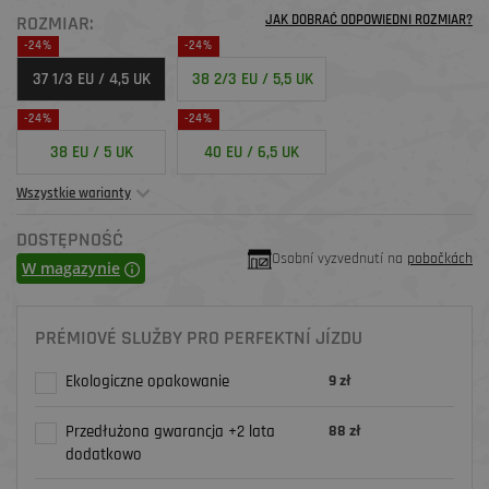
ROZMIAR:
JAK DOBRAĆ ODPOWIEDNI ROZMIAR?
-24%
-24%
37 1/3 EU / 4,5 UK
38 2/3 EU / 5,5 UK
-24%
-24%
38 EU / 5 UK
40 EU / 6,5 UK
Wszystkie warianty
DOSTĘPNOŚĆ
Osobní vyzvednutí na
pobočkách
W magazynie
PRÉMIOVÉ SLUŽBY PRO PERFEKTNÍ JÍZDU
Ekologiczne opakowanie
9 zł
Przedłużona gwarancja +2 lata
88 zł
dodatkowo