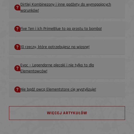
Dirtlej Kombinezony i inne gadżety do wymagających
warunków!
Five Ten i ich PrimeBlue to po prostu to bomba!
10 rzeczy, które potrzebujesz na wiosnę!
Evoc – Legendarne plecaki i nie tylko to dla
Elementowców!
Nie bądź owcą Elementstore cię wystylizuje!
WIĘCEJ ARTYKUŁÓW