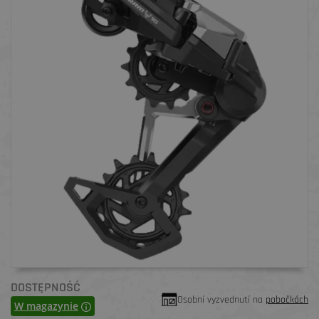
DOSTĘPNOŚĆ
Osobní vyzvednutí na
pobočkách
W magazynie