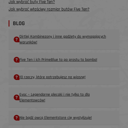
Jak wybrać buty Five Ten?
Jak wybrać właściwy rozmiar butów Five Ten?
BLOG
Dirtlej Kombinezony i inne gadżety do wymagających
warunków!
Five Ten i ich PrimeBlue to po prostu to bomba!
10 rzeczy, które potrzebujesz na wiosnę!
Evoc – Legendarne plecaki i nie tylko to dla
Elementowców!
Nie bądź owcą Elementstore cię wystylizuje!