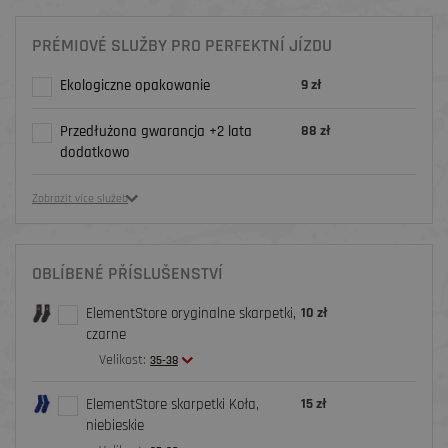
PRÉMIOVÉ SLUŽBY PRO PERFEKTNÍ JÍZDU
Ekologiczne opakowanie
9 zł
Przedłużona gwarancja +2 lata
88 zł
dodatkowo
Zobrazit více služeb
OBLÍBENÉ PŘÍSLUŠENSTVÍ
ElementStore oryginalne skarpetki,
10 zł
czarne
Velikost:
35-38
ElementStore skarpetki Koła,
15 zł
niebieskie