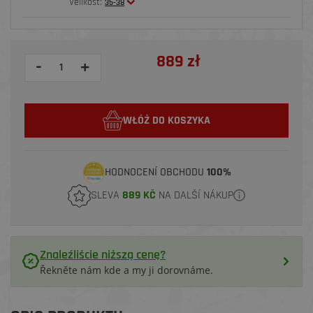
Velikost:
35-38
889 zł
-
+
WŁÓŻ DO KOSZYKA
HODNOCENÍ OBCHODU
100%
SLEVA
889 KČ
NA DALŠÍ NÁKUP
Znaleźliście niższą cenę?
Řekněte nám kde a my ji dorovnáme.