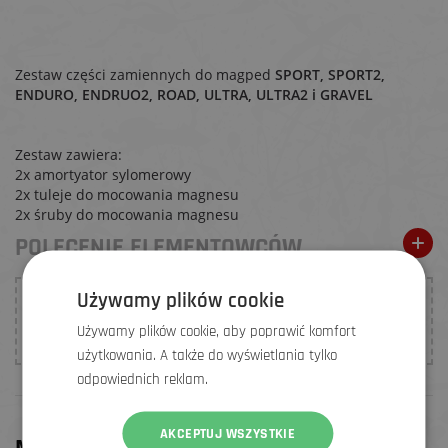
Zestaw części zamiennych do magped
SPORT, SPORT2,
ENDURO, ENDRUO2, ROAD, ULTRA, ULTRA2 i GRAVEL
Zestaw zawiera:
2x amortyator sylomerowy
2x tuleje do mocowania magnesu
2x śruby do mocowania magnesu
POLECENIE ELEMENTOWCÓW
Używamy plików cookie
Dla tego produktu nie dodano jeszcze żadnych opinii.
Używamy plików cookie, aby poprawić komfort
Bądź pierwszy, kto
dodać opinię
.
użytkowania. A także do wyświetlania tylko
odpowiednich reklam.
AKCEPTUJ WSZYSTKIE