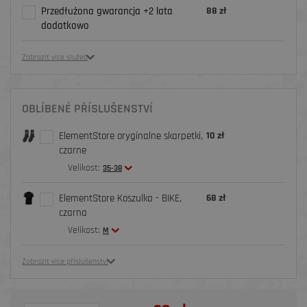
Przedłużona gwarancja +2 lata
88 zł
dodatkowo
Zobrazit více služeb
OBLÍBENÉ PŘÍSLUŠENSTVÍ
ElementStore oryginalne skarpetki,
10 zł
czarne
Velikost:
35-38
ElementStore Koszulka - BIKE,
68 zł
czarna
Velikost:
M
Zobrazit více příslušenství