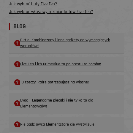
Jak wybrać buty Five Ten?
Jak wybrać właściwy rozmiar butów Five Ten?
BLOG
Dirtlej Kombinezony i inne gadżety do wymagających
warunków!
Five Ten i ich PrimeBlue to po prostu to bomba!
10 rzeczy, które potrzebujesz na wiosnę!
Evoc – Legendarne plecaki i nie tylko to dla
Elementowców!
Nie bądź owcą Elementstore cię wystylizuje!