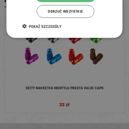
MOŻE CI SIĘ SPODOBAĆ
ODRZUĆ WSZYSTKIE
POKAŻ SZCZEGÓŁY
DEITY NAKRĘTKA WENTYLU PRESTA VALVE CAPS
33
zł