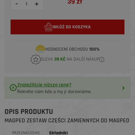
39 zł
-
+
WŁÓŻ DO KOSZYKA
HODNOCENÍ OBCHODU
100%
SLEVA
39 KČ
NA DALŠÍ NÁKUP
Znaleźliście niższą cenę?
Řekněte nám kde a my ji dorovnáme.
OPIS PRODUKTU
MAGPED ZESTAW CZĘŚCI ZAMIENNYCH DO MAGPED
Składniki
PRZEZNACZENIE