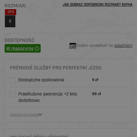
ROZMIAR:
JAK DOBRAĆ ODPOWIEDNI ROZMIAR? RAPHA
-25%
S
DOSTĘPNOŚĆ
Osobní vyzvednutí na
pobočkách
W magazynie
PRÉMIOVÉ SLUŽBY PRO PERFEKTNÍ JÍZDU
Ekologiczne opakowanie
9 zł
Przedłużona gwarancja +2 lata
88 zł
dodatkowo
Zobrazit více služeb