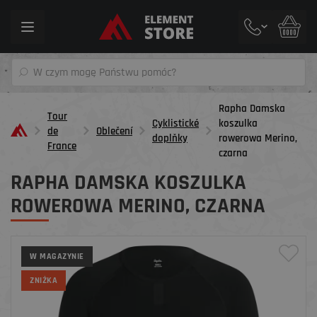
Toggle
navigation
Rapha Damska
Tour
Cyklistické
koszulka
de
Oblečení
doplňky
rowerowa Merino,
France
czarna
RAPHA DAMSKA KOSZULKA
ROWEROWA MERINO, CZARNA
W MAGAZYNIE
ZNIŻKA