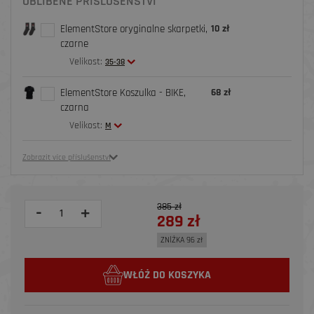
OBLÍBENÉ PŘÍSLUŠENSTVÍ
ElementStore oryginalne skarpetki,
10 zł
czarne
Velikost:
35-38
ElementStore Koszulka - BIKE,
68 zł
czarna
Velikost:
M
Zobrazit více příslušenství
385 zł
-
+
289 zł
ZNİŻKA 96 zł
WŁÓŻ DO KOSZYKA