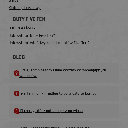
O nas
Klub lojalnościowy
BUTY FIVE TEN
O marce Five Ten
Jak wybrać buty Five Ten?
Jak wybrać właściwy rozmiar butów Five Ten?
BLOG
Dirtlej Kombinezony i inne gadżety do wymagających
warunków!
Five Ten i ich PrimeBlue to po prostu to bomba!
10 rzeczy, które potrzebujesz na wiosnę!