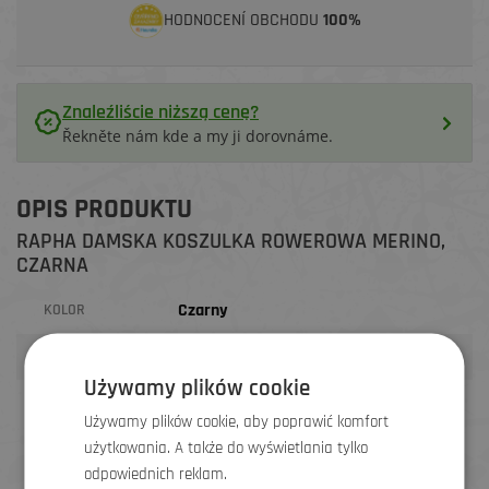
HODNOCENÍ OBCHODU
100%
Znaleźliście niższą cenę?
Řekněte nám kde a my ji dorovnáme.
OPIS PRODUKTU
RAPHA DAMSKA KOSZULKA ROWEROWA MERINO,
CZARNA
Czarny
KOLOR
Kobiet
PRZEZNACZENIE
Używamy plików cookie
Używamy plików cookie, aby poprawić komfort
MĘKKIE, ODDYCHAJĄCE,
użytkowania. A także do wyświetlania tylko
PRZEZNACZONE DO WARSTWOWANIA
odpowiednich reklam.