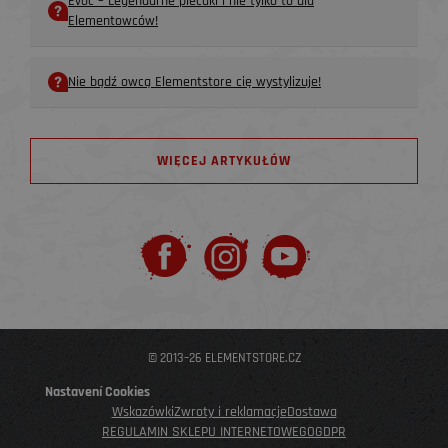
Evoc – Legendarne plecaki i nie tylko to dla
Elementowców!
Nie bądź owcą Elementstore cię wystylizuje!
WIĘCEJ ARTYKUŁÓW
© 2013–26 ELEMENTSTORE.CZ
Nastavení Cookies
Wskazówki
Zwroty i reklamacje
Dostawa
REGULAMIN SKLEPU INTERNETOWEGO
GDPR