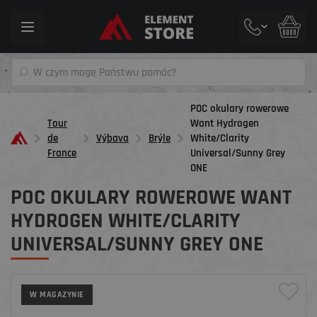
Toggle
navigation
POC okulary rowerowe
Tour
Want Hydrogen
de
Výbava
Brýle
White/Clarity
France
Universal/Sunny Grey
ONE
POC OKULARY ROWEROWE WANT
HYDROGEN WHITE/CLARITY
UNIVERSAL/SUNNY GREY ONE
W MAGAZYNIE