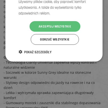
nowoczesny design w jednym.
Używamy plików cookie, aby poprawić komfort
Dzięki technologii Clarity Universal uzyskasz lepszy kontrast i
użytkowania. A także do wyświetlania tylko
ostrzejsze widzenie w różnych warunkach oświetleniowych.
odpowiednich reklam.
Soczewki w kolorze Sunny Grey sprawdzą się w słoneczne dni
i zapewnią przyjemną ochronę oczu bez zniekształceń
AKCEPTUJ WSZYSTKIE
kolorów. Docenisz te okulary nie tylko podczas jazdy na
rowerze, ale także w mieście lub na trasie.
Lekka oprawka dobrze dopasowuje się do twarzy, a
ODRZUĆ WSZYSTKIE
gumowane elementy zapewniają stabilność okularów nawet
podczas aktywnego ruchu.
POKAŻ SZCZEGÓŁY
Główne cechy
- Technologia Clarity Universal zapewnia lepszy kontrast i
naturalne widzenie
- Soczewki w kolorze Sunny Grey idealne na słoneczne
warunki
- Stylowy design odpowiedni do jazdy na rowerze i na co
dzień
- Lekka i wytrzymała oprawka zapewniająca długotrwały
komfort
- Gumowany mostek i zauszniki dla stabilnego dopasowania
- Rozmiar uniwersalny ONE