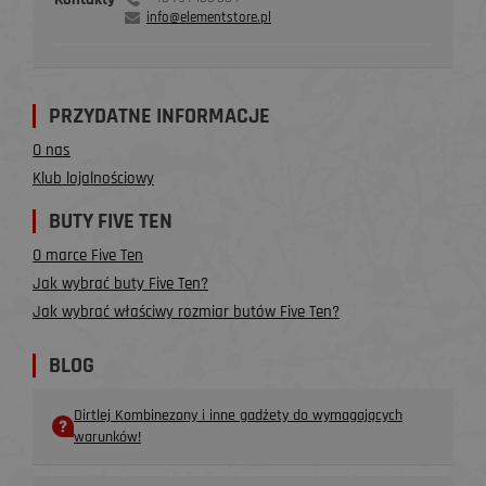
info@elementstore.pl
PRZYDATNE INFORMACJE
O nas
Klub lojalnościowy
BUTY FIVE TEN
O marce Five Ten
Jak wybrać buty Five Ten?
Jak wybrać właściwy rozmiar butów Five Ten?
BLOG
Dirtlej Kombinezony i inne gadżety do wymagających
warunków!