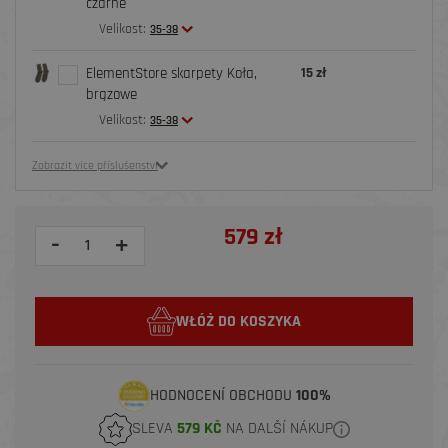
czarne
Velikost:
35-38
ElementStore skarpety Koła,
15 zł
brązowe
Velikost:
35-38
Zobrazit více příslušenství
579 zł
-
+
WŁÓŻ DO KOSZYKA
HODNOCENÍ OBCHODU
100%
SLEVA
579 KČ
NA DALŠÍ NÁKUP