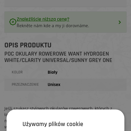
Znaleźliście niższą cenę?
Řekněte nám kde a my ji dorovnáme.
OPIS PRODUKTU
POC OKULARY ROWEROWE WANT HYDROGEN
WHITE/CLARITY UNIVERSAL/SUNNY GREY ONE
Biały
KOLOR
Unisex
PRZEZNACZENIE
Jeśli szukasz stylowych okularów rowerowych, których z
łatwością użyjesz nie tylko na rowerze, ale także na co dzień,
model Know od POC to idealny wybór. Łączy w sobie cywilny
Używamy plików cookie
wygląd z funkcjonalnością, oferując komfort, ochronę i