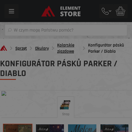
Toggle
navigation
Kolarskie
Konfigurátor pásků
Sprzęt
Okulary
zjazdowe
Parker / Diablo
KONFIGURÁTOR PÁSKŮ PARKER /
DIABLO
Strap