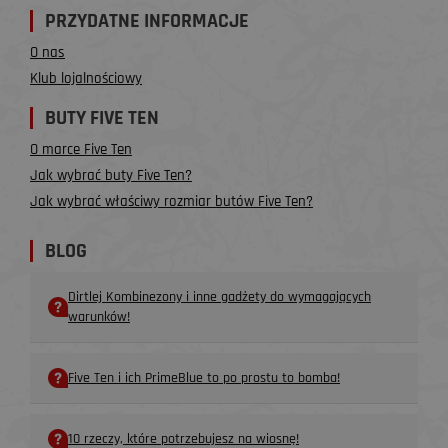
PRZYDATNE INFORMACJE
O nas
Klub lojalnościowy
BUTY FIVE TEN
O marce Five Ten
Jak wybrać buty Five Ten?
Jak wybrać właściwy rozmiar butów Five Ten?
BLOG
Dirtlej Kombinezony i inne gadżety do wymagających
warunków!
Five Ten i ich PrimeBlue to po prostu to bomba!
10 rzeczy, które potrzebujesz na wiosnę!