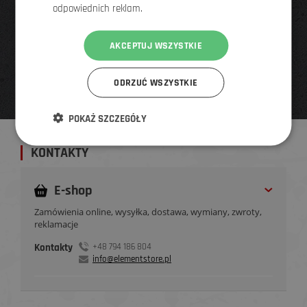
odpowiednich reklam.
AKCEPTUJ WSZYSTKIE
ODRZUĆ WSZYSTKIE
POKAŻ SZCZEGÓŁY
KONTAKTY
E-shop
Zamówienia online, wysyłka, dostawa, wymiany, zwroty,
reklamacje
Kontakty
+48 794 186 804
info@elementstore.pl