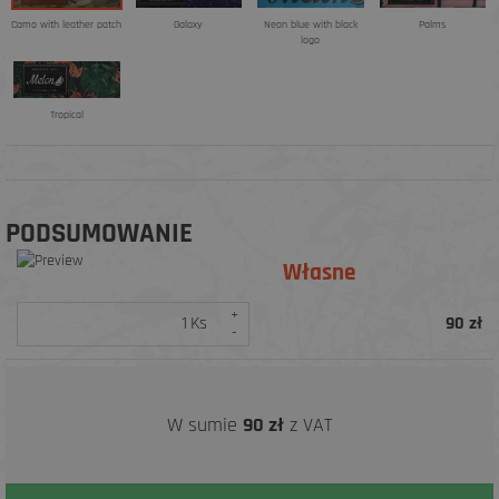
Camo with leather patch
Galaxy
Neon blue with black
Palms
logo
Tropical
PODSUMOWANIE
Własne
+
Ks
90
zł
-
W sumie
90
zł
z VAT