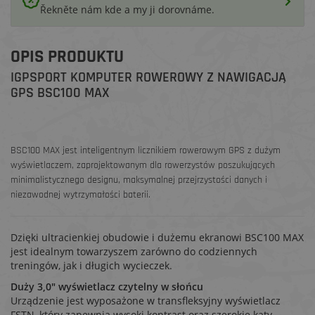
Řekněte nám kde a my ji dorovnáme.
OPIS PRODUKTU
IGPSPORT KOMPUTER ROWEROWY Z NAWIGACJĄ
GPS BSC100 MAX
BSC100 MAX jest inteligentnym licznikiem rowerowym GPS z dużym
wyświetlaczem, zaprojektowanym dla rowerzystów poszukujących
minimalistycznego designu, maksymalnej przejrzystości danych i
niezawodnej wytrzymałości baterii.
Dzięki ultracienkiej obudowie i dużemu ekranowi BSC100 MAX
jest idealnym towarzyszem zarówno do codziennych
treningów, jak i długich wycieczek.
Duży 3,0" wyświetlacz czytelny w słońcu
Urządzenie jest wyposażone w transfleksyjny wyświetlacz
FSTN, który zapewnia wysoki kontrast oraz szerokie kąty