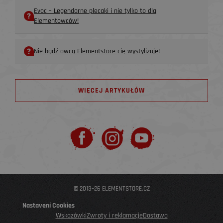
Evoc – Legendarne plecaki i nie tylko to dla
Elementowców!
Nie bądź owcą Elementstore cię wystylizuje!
WIĘCEJ ARTYKUŁÓW
© 2013–26 ELEMENTSTORE.CZ
Nastavení Cookies
Wskazówki
Zwroty i reklamacje
Dostawa