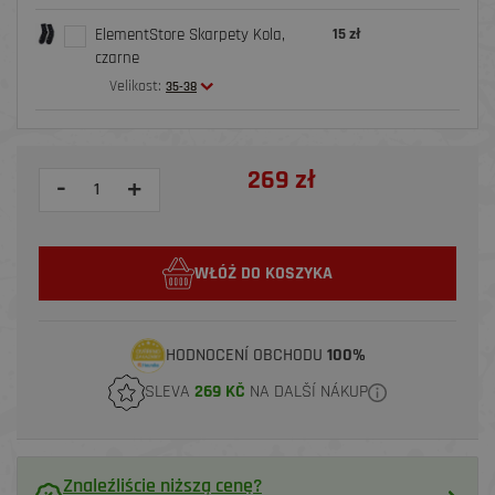
ElementStore Skarpety Kola,
15 zł
czarne
Velikost:
35-38
269 zł
-
+
WŁÓŻ DO KOSZYKA
HODNOCENÍ OBCHODU
100%
SLEVA
269 KČ
NA DALŠÍ NÁKUP
Znaleźliście niższą cenę?