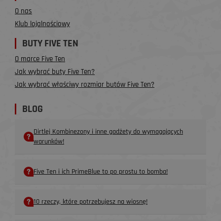
O nas
Klub lojalnościowy
BUTY FIVE TEN
O marce Five Ten
Jak wybrać buty Five Ten?
Jak wybrać właściwy rozmiar butów Five Ten?
BLOG
Dirtlej Kombinezony i inne gadżety do wymagających
warunków!
Five Ten i ich PrimeBlue to po prostu to bomba!
10 rzeczy, które potrzebujesz na wiosnę!