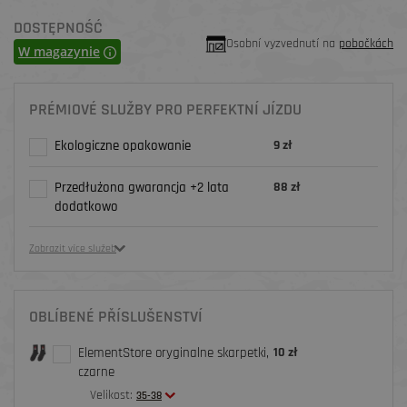
DOSTĘPNOŚĆ
Osobní vyzvednutí na
pobočkách
W magazynie
PRÉMIOVÉ SLUŽBY PRO PERFEKTNÍ JÍZDU
Ekologiczne opakowanie
9 zł
Przedłużona gwarancja +2 lata
88 zł
dodatkowo
Zobrazit více služeb
OBLÍBENÉ PŘÍSLUŠENSTVÍ
ElementStore oryginalne skarpetki,
10 zł
czarne
Velikost:
35-38