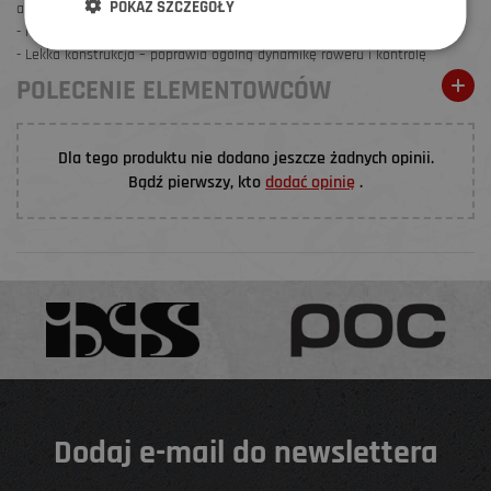
POKAŻ SZCZEGÓŁY
agresywnej jazdy
- Niska masa rotacyjna – lepsza efektywność i responsywność
- Lekka konstrukcja – poprawia ogólną dynamikę roweru i kontrolę
POLECENIE ELEMENTOWCÓW
Dla tego produktu nie dodano jeszcze żadnych opinii.
Bądź pierwszy, kto
dodać opinię
.
Dodaj e-mail do newslettera