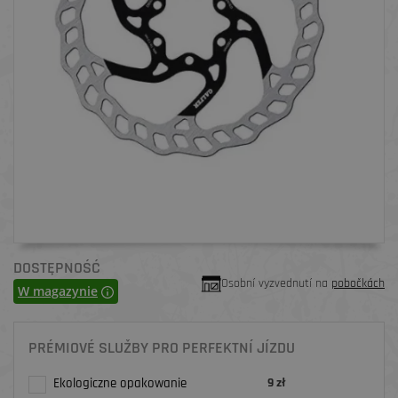
DOSTĘPNOŚĆ
Osobní vyzvednutí na
pobočkách
W magazynie
PRÉMIOVÉ SLUŽBY PRO PERFEKTNÍ JÍZDU
Ekologiczne opakowanie
9 zł