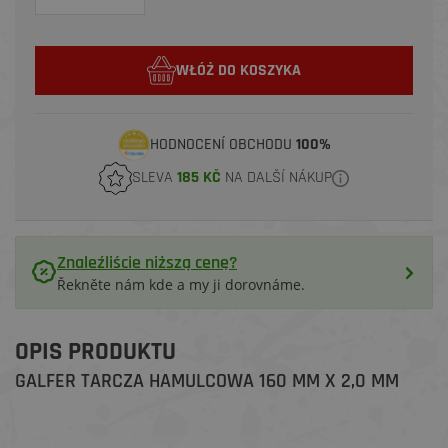
WŁÓŻ DO KOSZYKA
HODNOCENÍ OBCHODU
100%
SLEVA
185 KČ
NA DALŠÍ NÁKUP
Znaleźliście niższą cenę?
Řekněte nám kde a my ji dorovnáme.
OPIS PRODUKTU
GALFER TARCZA HAMULCOWA 160 MM X 2,0 MM