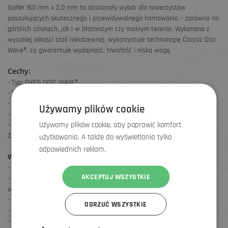
Galfer 160 mm x 2,0 mm to doskonały wybór dla rowerzystów
poszukujących skutecznego i przewidywalnego hamowania – zarówno na
górskich szlakach, jak i w błotnistym czy mokrym terenie. Wykonana z
wysokiej jakości stali nierdzewnej, wykorzystuje technologię Classic Disc
Wave®, co gwarantuje wydajność, trwałość i niską wagę.
Cechy:
- Typ: FIXED DISC WAVE®
- Średnica: 160 mm
- Grubość: 2,0 mm
Używamy plików cookie
- Mocowanie: Na 6 śrub
Używamy plików cookie, aby poprawić komfort
- Materiał: Wysokiej jakości stal nierdzewna – trwałość i odporność
Zalety technologii Wave®:
użytkowania. A także do wyświetlania tylko
odpowiednich reklam.
Wyjątkowa odporność i sztywność
– dłuższa żywotność tarczy
- Precyzyjne i silne hamowanie w każdej sytuacji
AKCEPTUJ WSZYSTKIE
- Antykorozyjna powłoka – ochrona przed rdzą, nawet w trudnych
warunkach
- Samoczyszcząca konstrukcja – idealna do jazdy w błocie i deszczu
ODRZUĆ WSZYSTKIE
- Równomierne zużycie klocków – stabilna siła hamowania
- Wysoka odporność na przegrzewanie – niezawodność podczas