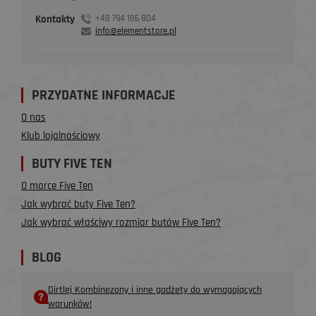
Kontakty
+48 794 186 804
info@elementstore.pl
PRZYDATNE INFORMACJE
O nas
Klub lojalnościowy
BUTY FIVE TEN
O marce Five Ten
Jak wybrać buty Five Ten?
Jak wybrać właściwy rozmiar butów Five Ten?
BLOG
Dirtlej Kombinezony i inne gadżety do wymagających
warunków!