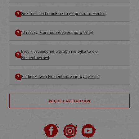
Five Ten i ich PrimeBlue to po prostu to bomba!
10 rzeczy, które potrzebujesz na wiosnę!
Evoc – Legendarne plecaki i nie tylko to dla
Elementowców!
Nie bądź owcą Elementstore cię wystylizuje!
WIĘCEJ ARTYKUŁÓW