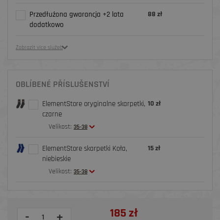
Przedłużona gwarancja +2 lata
88 zł
dodatkowo
Zobrazit více služeb
OBLÍBENÉ PŘÍSLUŠENSTVÍ
ElementStore oryginalne skarpetki,
10 zł
czarne
Velikost:
35-38
ElementStore skarpetki Koła,
15 zł
niebieskie
Velikost:
35-38
185 zł
-
+