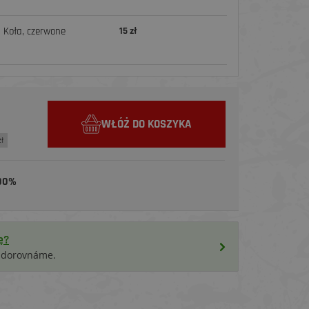
i Koła, czerwone
15 zł
WŁÓŻ DO KOSZYKA
zł
00%
ę?
i dorovnáme.