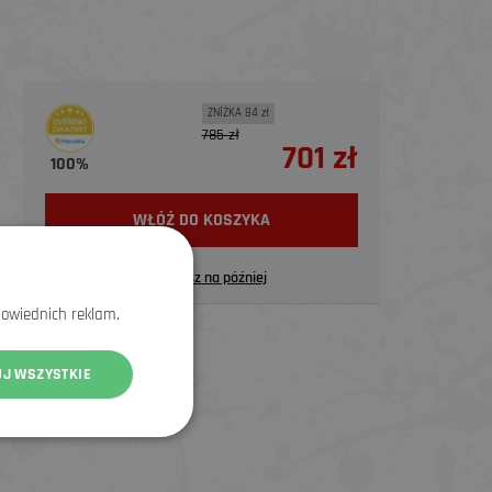
ZNİŻKA 84 zł
785 zł
701 zł
100%
WŁÓŻ DO KOSZYKA
Zapisz na później
powiednich reklam.
UJ WSZYSTKIE