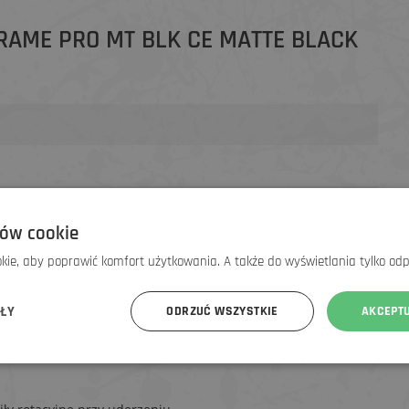
AME PRO MT BLK CE MATTE BLACK
ów cookie
ie, aby poprawić komfort użytkowania. A także do wyświetlania tylko od
 GWIAZDEK) w programie Bicycle Helmet Ratings prowadzonym
sk MTB, zaprojektowany we współpracy z naszymi
ÓŁY
ODRZUĆ WSZYSTKIE
AKCEPT
lasy funkcje, w tym MIPS™, łatwo regulowany daszek
a. Wersja Pro jest wyposażona w wkładkę Varizorb™ EPS o
ntybakteryjną wyściółkę XT2®.