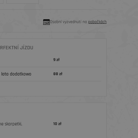
Osobní vyzvednutí na
pobočkách
RFEKTNÍ JÍZDU
9 zł
 lata dodatkowo
88 zł
e skarpetki,
10 zł