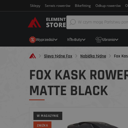
Sklepy
Serwis rowerów
Bikefitting
Odkup rowerów
O
Wyprzedaż
Buty
Ubrania
Sleva týdne Fox
Nabídka týdne
Fox Kas
FOX KASK ROWE
MATTE BLACK
W MAGAZYNIE
ZNIŻKA