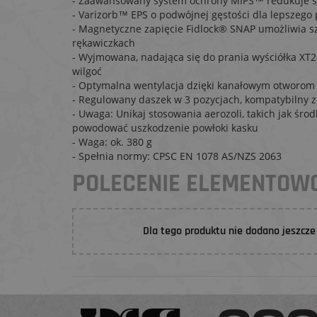
- Zaawansowany system ochrony MIPS™ redukuje sił
- Varizorb™ EPS o podwójnej gęstości dla lepszego 
- Magnetyczne zapięcie Fidlock® SNAP umożliwia sz
rękawiczkach
- Wyjmowana, nadająca się do prania wyściółka XT2
wilgoć
- Optymalna wentylacja dzięki kanałowym otworom 
- Regulowany daszek w 3 pozycjach, kompatybilny z
- Uwaga: Unikaj stosowania aerozoli, takich jak ś
powodować uszkodzenie powłoki kasku
- Waga: ok. 380 g
- Spełnia normy: CPSC EN 1078 AS/NZS 2063
POLECENIE ELEMENTO
Dla tego produktu nie dodano jeszcze 