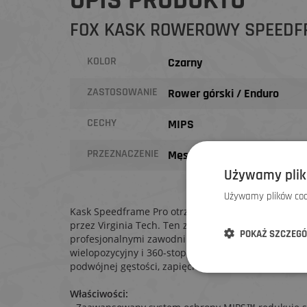
OPIS PRODUKTU
FOX KASK ROWEROWY SPEEDFR
KOLOR
Czarny
ZASTOSOWANIE
Rower górski / Enduro
CECHY
MIPS
PRZEZNACZENIE
Męskie / Kobiet / Unisex
Używamy plik
Używamy plików cook
Kask Speedframe Pro otrzymał najwyższą ocenę (5
przez Virginia Tech. Ten zaawansowany otwarty ka
POKAŻ SZCZEG
profesjonalnymi zawodnikami, oferuje najwyższej k
wielopozycyjny i 360-stopniowy system dopasowani
podwójnej gęstości, zapięcie Fidlock® SNAP oraz a
Właściwości: