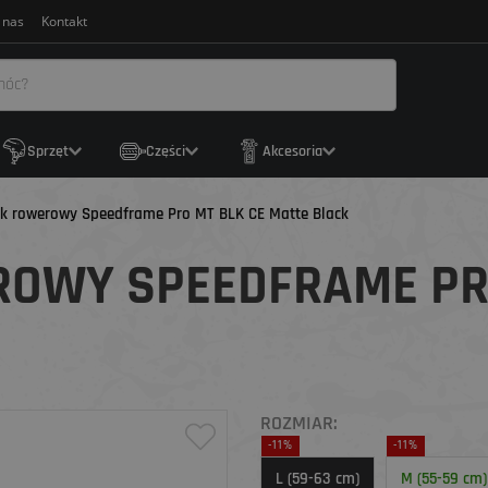
 nas
Kontakt
Sprzęt
Części
Akcesoria
k rowerowy Speedframe Pro MT BLK CE Matte Black
ROWY SPEEDFRAME PR
ROZMIAR:
-11%
-11%
L (59-63 cm)
M (55-59 cm)