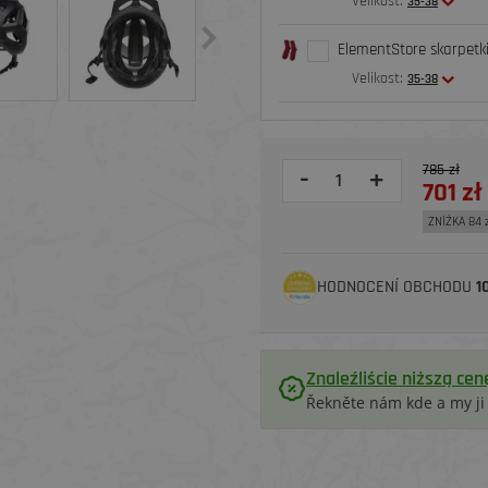
Velikost:
35-38
ElementStore skarpetk
Velikost:
35-38
785 zł
-
+
701 zł
ZNİŻKA 84 
HODNOCENÍ OBCHODU
1
Znaleźliście niższą cen
Řekněte nám kde a my j