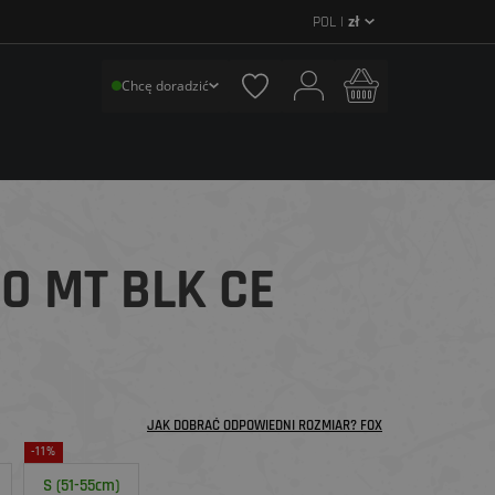
POL |
zł
Chcę doradzić
O MT BLK CE
JAK DOBRAĆ ODPOWIEDNI ROZMIAR? FOX
-11%
S (51-55cm)