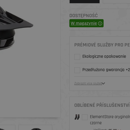
DOSTĘPNOŚĆ
W magazynie
PRÉMIOVÉ SLUŽBY PRO PE
Ekologiczne opakowanie
Przedłużona gwarancja +2
Zobrazit více služeb
OBLÍBENÉ PŘÍSLUŠENSTVÍ
ElementStore oryginaln
czarne