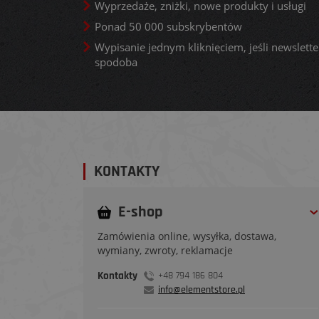
Wyprzedaże, zniżki, nowe produkty i usługi
Ponad 50 000 subskrybentów
Wypisanie jednym kliknięciem, jeśli newsletter
spodoba
KONTAKTY
E-shop
Zamówienia online, wysyłka, dostawa,
wymiany, zwroty, reklamacje
Kontakty
+48 794 186 804
info@elementstore.pl