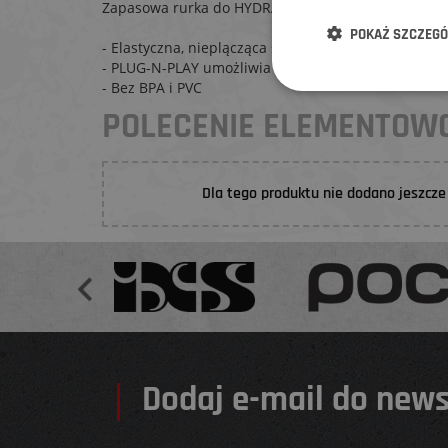
Zapasowa rurka do HYDRATION BLADDER z konekto
POKAŻ SZCZEG
- Elastyczna, nieplącząca się rurka o długości 91,4
- PLUG-N-PLAY umożliwia szybkie odłączenie rurki
- Bez BPA i PVC
POLECENIE ELEMENTO
Dla tego produktu nie dodano jeszcze 
Dodaj e-mail do news