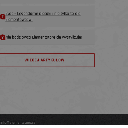
Evoc – Legendarne plecaki i nie tylko to dla
Elementowców!
Nie bądź owcą Elementstore cię wystylizuje!
WIĘCEJ ARTYKUŁÓW
info@elementstore.cz