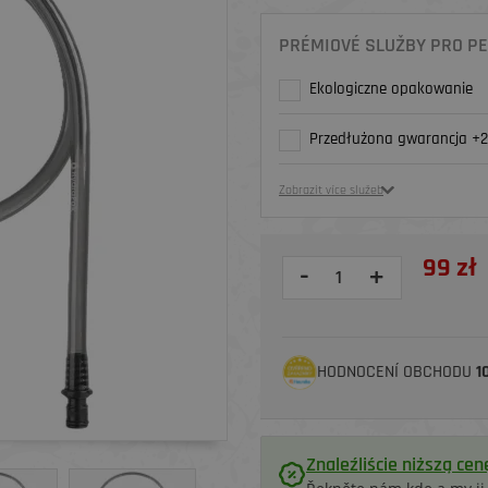
PRÉMIOVÉ SLUŽBY PRO PE
Ekologiczne opakowanie
Przedłużona gwarancja +2
Zobrazit více služeb
99 zł
-
+
HODNOCENÍ OBCHODU
1
Znaleźliście niższą cen