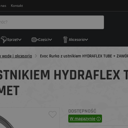
 nas
Kontakt
Sprzęt
Części
Akcesoria
 wodę i akcesoria
Evoc Rurka z ustnikiem HYDRAFLEX TUBE + ZAW
STNIKIEM HYDRAFLEX 
MET
DOSTĘPNOŚĆ
W magazynie