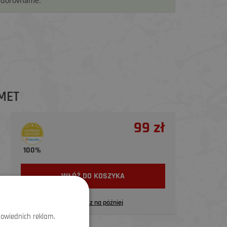
i dorovnáme.
MET
99 zł
100%
WŁÓŻ DO KOSZYKA
Zapisz na później
powiednich reklam.