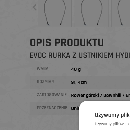
OPIS PRODUKTU
EVOC RURKA Z USTNIKIEM HY
WAGA
40 g
ROZMIAR
91, 4cm
ZASTOSOWANIE
Rower górski / Downhill / 
PRZEZNACZENIE
Unisex
Używamy plik
Używamy plików cook