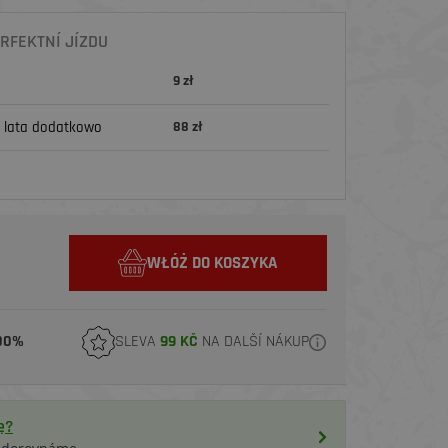
RFEKTNÍ JÍZDU
9 zł
 lata dodatkowo
88 zł
WŁÓŻ DO KOSZYKA
00%
SLEVA
99 KČ
NA DALŠÍ NÁKUP
ę?