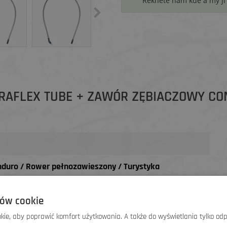
Řekněte nám kde a my j
DRAFLEX TUBE + ZAWÓR ZĘBIACZOWY CO
Enduro / Rower pełnozawieszony / Turystyka
ów cookie
ie, aby poprawić komfort użytkowania. A także do wyświetlania tylko od