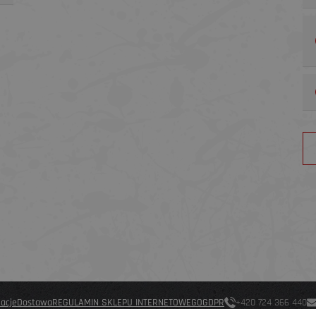
macje
Dostawa
REGULAMIN SKLEPU INTERNETOWEGO
GDPR
+420 724 366 440