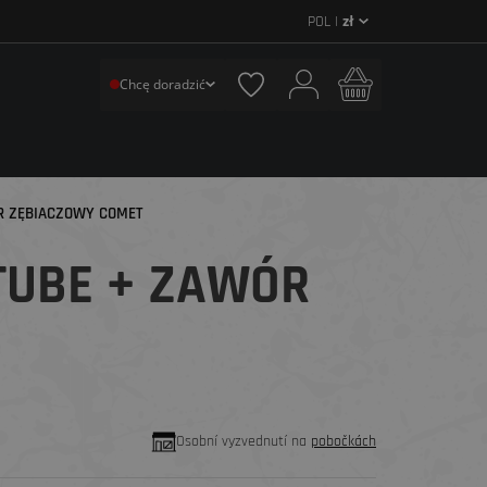
POL |
zł
Chcę doradzić
ÓR ZĘBIACZOWY COMET
TUBE + ZAWÓR
Osobní vyzvednutí na
pobočkách