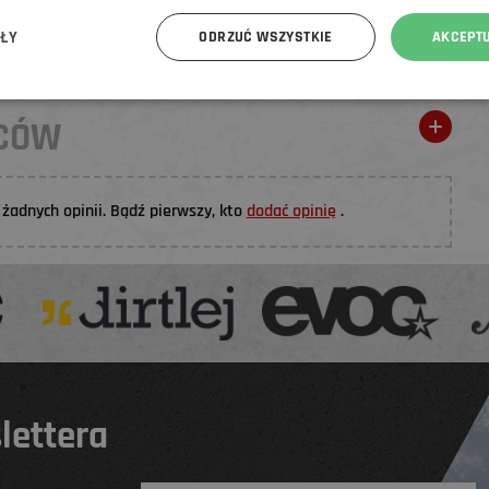
rem PLUG N PLAY i ustnikiem COMET BITE VALVE
ÓŁY
ODRZUĆ WSZYSTKIE
AKCEPT
 cm (36") zapewnia stabilny przepływ
WCÓW
żadnych opinii. Bądź pierwszy, kto
dodać opinię
.
lettera