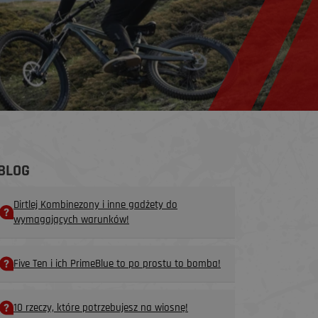
BLOG
Dirtlej Kombinezony i inne gadżety do
wymagających warunków!
Five Ten i ich PrimeBlue to po prostu to bomba!
10 rzeczy, które potrzebujesz na wiosnę!