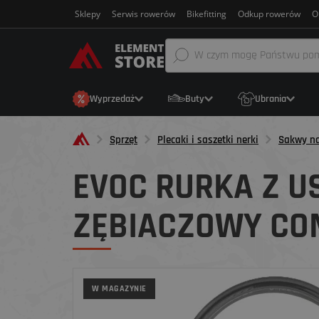
Sklepy
Serwis rowerów
Bikefitting
Odkup rowerów
O
Wyprzedaż
Buty
Ubrania
Sprzęt
Plecaki i saszetki nerki
Sakwy na
EVOC RURKA Z U
ZĘBIACZOWY CO
W MAGAZYNIE