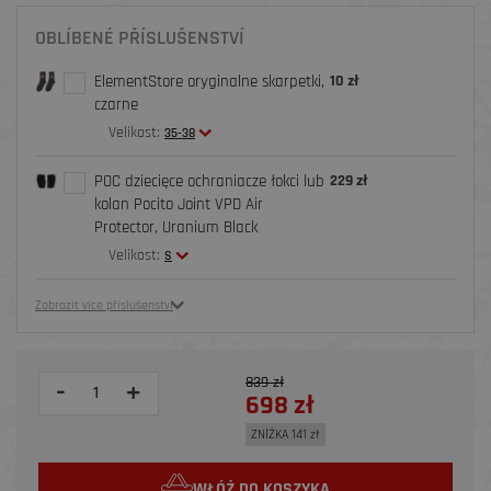
OBLÍBENÉ PŘÍSLUŠENSTVÍ
ElementStore oryginalne skarpetki,
10 zł
czarne
Velikost:
35-38
POC dziecięce ochraniacze łokci lub
229 zł
kolan Pocito Joint VPD Air
Protector, Uranium Black
Velikost:
S
Zobrazit více příslušenství
839 zł
-
+
698 zł
ZNİŻKA 141 zł
WŁÓŻ DO KOSZYKA