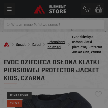
Toggle
navigation
Evoc dziecięca
Ochraniacze
osłona klatki
Sprzęt
Dzieci
na dzieci
piersiowej Protector
Jacket Kids, czarna
EVOC DZIECIĘCA OSŁONA KLATKI
PIERSIOWEJ PROTECTOR JACKET
KIDS, CZARNA
W MAGAZYNIE
ZNIŻKA