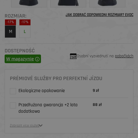
ROZMIAR:
JAK DOBRAĆ ODPOWIEDNI ROZMIAR? EVOC
-17%
-17%
M
L
DOSTĘPNOŚĆ
Osobní vyzvednutí na
pobočkách
W magazynie
PRÉMIOVÉ SLUŽBY PRO PERFEKTNÍ JÍZDU
Ekologiczne opakowanie
9 zł
Przedłużona gwarancja +2 lata
88 zł
dodatkowo
Zobrazit více služeb