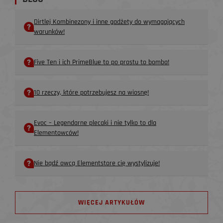
Dirtlej Kombinezony i inne gadżety do wymagających
warunków!
Five Ten i ich PrimeBlue to po prostu to bomba!
10 rzeczy, które potrzebujesz na wiosnę!
Evoc – Legendarne plecaki i nie tylko to dla
Elementowców!
Nie bądź owcą Elementstore cię wystylizuje!
WIĘCEJ ARTYKUŁÓW