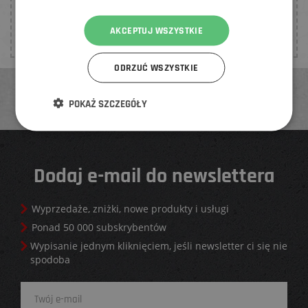
Dla tego produktu nie dodano jeszcze żadnych opinii.
AKCEPTUJ WSZYSTKIE
Bądź pierwszy, kto
dodać opinię
.
ODRZUĆ WSZYSTKIE
POKAŻ SZCZEGÓŁY
Dodaj e-mail do newslettera
Wyprzedaże, zniżki, nowe produkty i usługi
Ponad 50 000 subskrybentów
Wypisanie jednym kliknięciem, jeśli newsletter ci się nie
spodoba