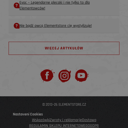
Evoc – Legendarne plecaki i nie tylko to dla
Elementowców!
Nie bądź owcą Elementstore cię wystylizuje!
WIĘCEJ ARTYKUŁÓW
© 2013–26 ELEMENTSTORE.CZ
Nastavení Cookies
Wskazówki
Zwroty i reklamacje
Dostawa
REGULAMIN SKLEPU INTERNETOWEGO
GDPR