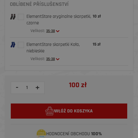
OBLÍBENÉ PŘÍSLUŠENSTVÍ
ElementStore oryginalne skarpetki,
10 zł
czarne
Velikost:
35-38
ElementStore skarpetki Koła,
15 zł
niebieskie
Velikost:
35-38
100 zł
-
+
WŁÓŻ DO KOSZYKA
HODNOCENÍ OBCHODU
100%