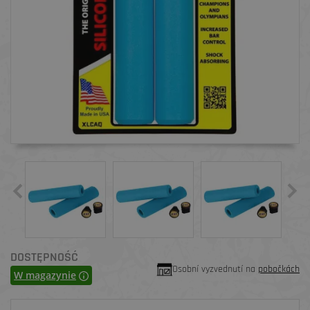
DOSTĘPNOŚĆ
Osobní vyzvednutí na
pobočkách
W magazynie