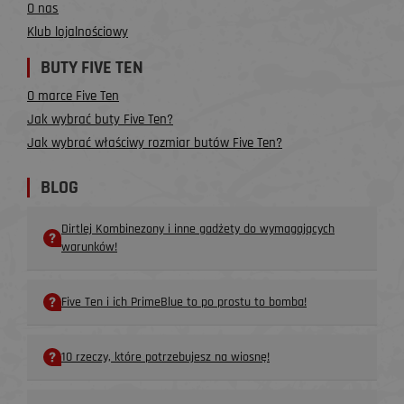
O nas
Klub lojalnościowy
BUTY FIVE TEN
O marce Five Ten
Jak wybrać buty Five Ten?
Jak wybrać właściwy rozmiar butów Five Ten?
BLOG
Dirtlej Kombinezony i inne gadżety do wymagających
warunków!
Five Ten i ich PrimeBlue to po prostu to bomba!
10 rzeczy, które potrzebujesz na wiosnę!