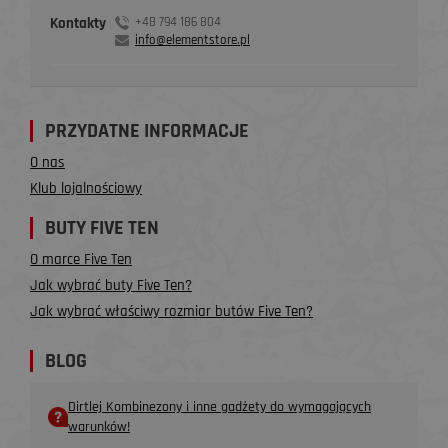
Kontakty
+48 794 186 804
info@elementstore.pl
PRZYDATNE INFORMACJE
O nas
Klub lojalnościowy
BUTY FIVE TEN
O marce Five Ten
Jak wybrać buty Five Ten?
Jak wybrać właściwy rozmiar butów Five Ten?
BLOG
Dirtlej Kombinezony i inne gadżety do wymagających
warunków!