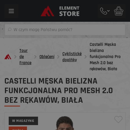
Toggle
navigation
Castelli Męska
Tour
bielizna
Cyklistické
de
Oblečení
funkcjonalna Pro
doplňky
France
Mesh 2.0 bez
rękawów, Biała
CASTELLI MĘSKA BIELIZNA
FUNKCJONALNA PRO MESH 2.0
BEZ RĘKAWÓW, BIAŁA
W MAGAZYNIE