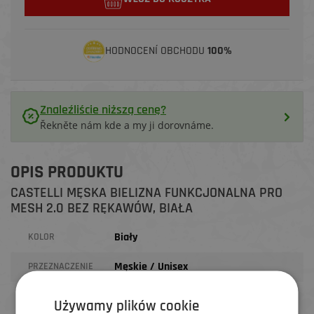
HODNOCENÍ OBCHODU
100%
Znaleźliście niższą cenę?
Řekněte nám kde a my ji dorovnáme.
OPIS PRODUKTU
CASTELLI MĘSKA BIELIZNA FUNKCJONALNA PRO
MESH 2.0 BEZ RĘKAWÓW, BIAŁA
Biały
KOLOR
Męskie / Unisex
PRZEZNACZENIE
Używamy plików cookie