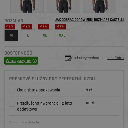
ROZMIAR:
JAK DOBRAĆ ODPOWIEDNI ROZMIAR? CASTELLI
-19%
-19%
-19%
-19%
M
L
XL
XXL
DOSTĘPNOŚĆ
Osobní vyzvednutí na
pobočkách
W magazynie
PRÉMIOVÉ SLUŽBY PRO PERFEKTNÍ JÍZDU
Ekologiczne opakowanie
9 zł
Przedłużona gwarancja +2 lata
88 zł
dodatkowo
Zobrazit více služeb