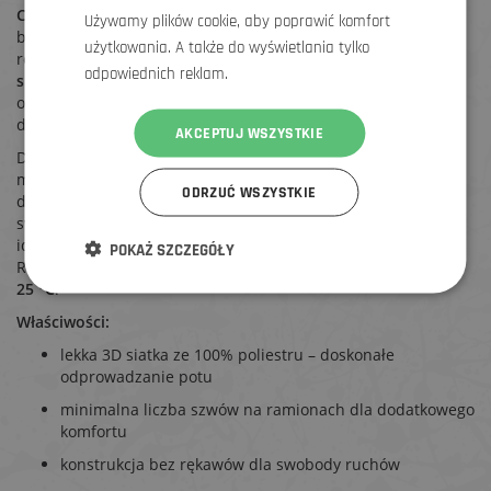
Castelli Pro Mesh 2.0 Sleeveless
w białym kolorze jest męską
Używamy plików cookie, aby poprawić komfort
bielizną funkcyjną przeznaczoną do intensywnej jazdy na
użytkowania. A także do wyświetlania tylko
rowerze w cieplejszych warunkach. Wykonana z lekkiej
3D
odpowiednich reklam.
siatki ze 100% poliestru
, która zapewnia doskonałe
odprowadzanie potu i utrzymuje ciało suche nawet przy
dużym wysiłku.
AKCEPTUJ WSZYSTKIE
Dzięki
minimalnej liczbie szwów na ramionach
zapewnia
maksymalny komfort i eliminuje ryzyko podrażnień podczas
ODRZUĆ WSZYSTKIE
długich przejażdżek. Konstrukcja bez rękawów zapewnia
swobodę ruchów i efektywną wentylację, co czyni tę bieliznę
idealną pierwszą warstwą pod koszulkę rowerową.
POKAŻ SZCZEGÓŁY
Rekomendowany zakres temperatur do używania to
15 °C do
25 °C
.
Właściwości:
lekka 3D siatka ze 100% poliestru – doskonałe
odprowadzanie potu
minimalna liczba szwów na ramionach dla dodatkowego
komfortu
konstrukcja bez rękawów dla swobody ruchów