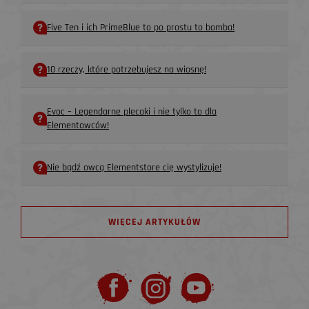
Five Ten i ich PrimeBlue to po prostu to bomba!
10 rzeczy, które potrzebujesz na wiosnę!
Evoc – Legendarne plecaki i nie tylko to dla
Elementowców!
Nie bądź owcą Elementstore cię wystylizuje!
WIĘCEJ ARTYKUŁÓW