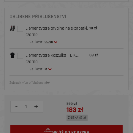
OBLÍBENÉ PŘÍSLUŠENSTVÍ
ElementStore oryginalne skarpetki,
10 zł
czarne
Velikost:
35-38
ElementStore Koszulka - BIKE,
68 zł
czarna
Velikost:
M
Zobrazit více příslušenství
225 zł
-
+
183 zł
ZNİŻKA 42 zł
WŁÓŻ DO KOSZYKA