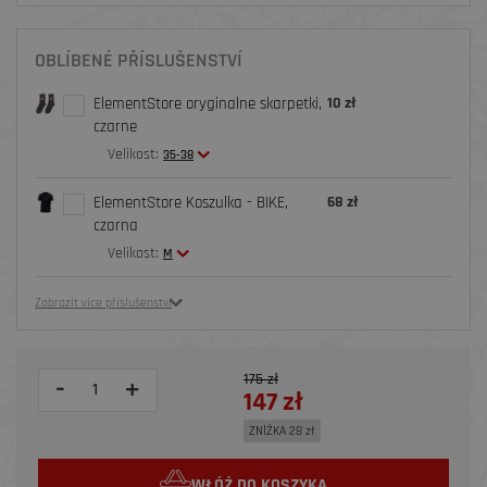
OBLÍBENÉ PŘÍSLUŠENSTVÍ
ElementStore oryginalne skarpetki,
10 zł
czarne
Velikost:
35-38
ElementStore Koszulka - BIKE,
68 zł
czarna
Velikost:
M
Zobrazit více příslušenství
175 zł
-
+
147 zł
ZNİŻKA 28 zł
WŁÓŻ DO KOSZYKA