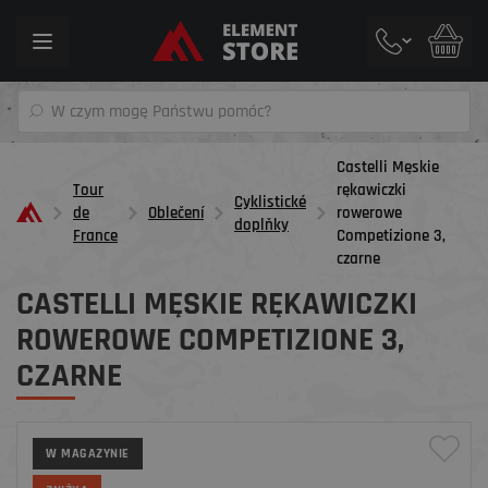
Toggle
navigation
Castelli Męskie
Tour
rękawiczki
Cyklistické
de
Oblečení
rowerowe
doplňky
France
Competizione 3,
czarne
CASTELLI MĘSKIE RĘKAWICZKI
ROWEROWE COMPETIZIONE 3,
CZARNE
W MAGAZYNIE