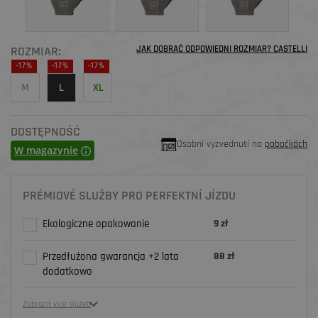
ROZMIAR:
JAK DOBRAĆ ODPOWIEDNI ROZMIAR? CASTELLI
-17%
-17%
-17%
M
L
XL
DOSTĘPNOŚĆ
Osobní vyzvednutí na
pobočkách
W magazynie
PRÉMIOVÉ SLUŽBY PRO PERFEKTNÍ JÍZDU
Ekologiczne opakowanie
9 zł
Przedłużona gwarancja +2 lata
88 zł
dodatkowo
Zobrazit více služeb