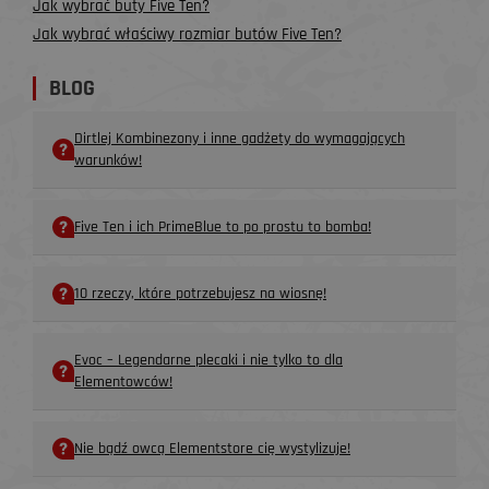
Jak wybrać buty Five Ten?
Jak wybrać właściwy rozmiar butów Five Ten?
BLOG
Dirtlej Kombinezony i inne gadżety do wymagających
warunków!
Five Ten i ich PrimeBlue to po prostu to bomba!
10 rzeczy, które potrzebujesz na wiosnę!
Evoc – Legendarne plecaki i nie tylko to dla
Elementowców!
Nie bądź owcą Elementstore cię wystylizuje!