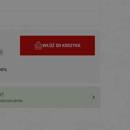
WŁÓŻ DO KOSZYKA
zł
00%
ę?
i dorovnáme.