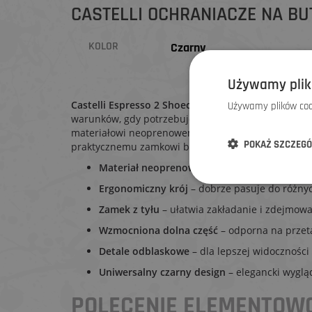
CASTELLI OCHRANIACZE NA BU
KOLOR
Czarny
Używamy plik
Castelli Espresso 2 Shoecover
to uniwersalne ochr
Używamy plików cook
warunków, gdy potrzebujesz niezawodnej ochrony p
materiałowi neoprenowemu doskonale pasują, świetni
POKAŻ SZCZEG
praktycznemu zamkowi błyskawicznemu z tyłu.
Materiał neoprenowy
– ciepły, elastyczny i o
Ergonomiczny krój
– dobrze pasuje do różny
Zamek z tyłu
– ułatwia zakładanie i zdejmowa
Wzmocniona dolna część
– odporna na przet
Detale odblaskowe
– dla lepszej widoczności
Uniwersalny czarny design
– elegancki wygląd
POLECENIE ELEMENTO