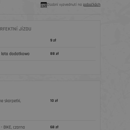
Osobní vyzvednutí na
pobočkách
RFEKTNÍ JÍZDU
9 zł
 lata dodatkowo
88 zł
e skarpetki,
10 zł
- BIKE, czarna
68 zł