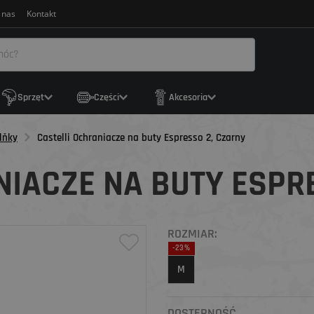
 nas
Kontakt
Sprzęt
Części
Akcesoria
lňky
Castelli Ochraniacze na buty Espresso 2, Czarny
NIACZE NA BUTY ESPR
ROZMIAR:
-23%
M
DOSTĘPNOŚĆ