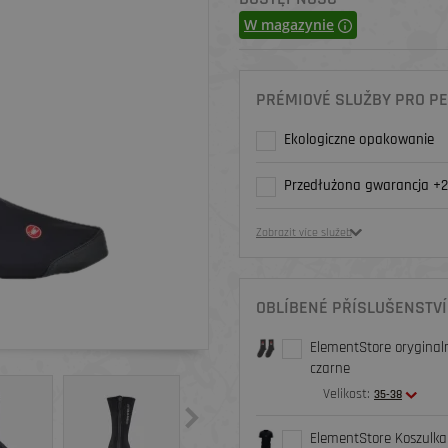
W magazynie
PRÉMIOVÉ SLUŽBY PRO PE
Ekologiczne opakowanie
Przedłużona gwarancja +2
Zobrazit více služeb
OBLÍBENÉ PŘÍSLUŠENSTVÍ
ElementStore oryginaln
czarne
Velikost:
35-38
ElementStore Koszulka 