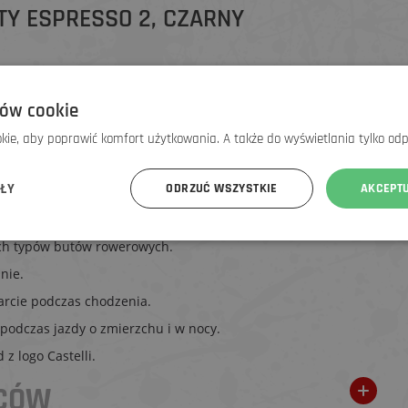
TY ESPRESSO 2, CZARNY
ów cookie
aniacze na buty rowerowe przeznaczone do chłodnych
ie, aby poprawić komfort użytkowania. A także do wyświetlania tylko od
rzed wiatrem i lekkim deszczem. Dzięki elastycznemu
e izolują i łatwo się zakładają oraz zdejmują dzięki
ÓŁY
ODRZUĆ WSZYSTKIE
AKCEPT
dporny na wiatr oraz wilgoć.
ch typów butów rowerowych.
nie.
arcie podczas chodzenia.
 podczas jazdy o zmierzchu i w nocy.
 z logo Castelli.
WCÓW