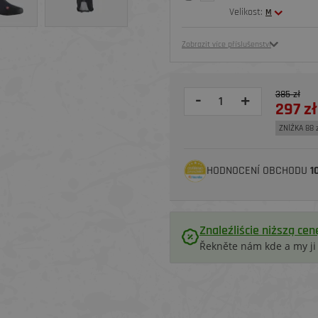
Velikost:
M
Zobrazit více příslušenství
385 zł
-
+
297 zł
ZNİŻKA 88 
HODNOCENÍ OBCHODU
1
Znaleźliście niższą cen
Řekněte nám kde a my j