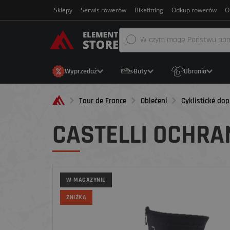
Sklepy
Serwis rowerów
Bikefitting
Odkup rowerów
O
Wyprzedaż
Buty
Ubrania
Tour de France
Oblečení
Cyklistické dop
CASTELLI OCHRA
W MAGAZYNIE
ZNIŻKA