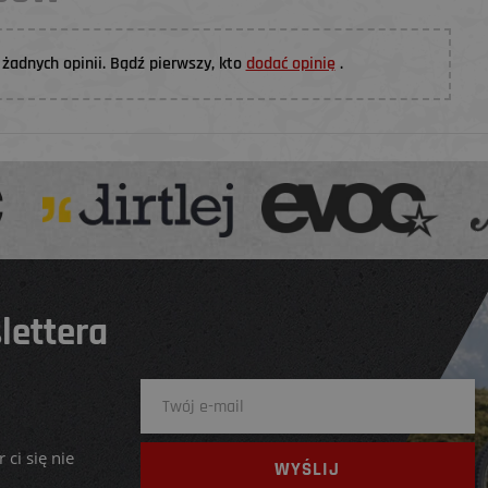
żadnych opinii. Bądź pierwszy, kto
dodać opinię
.
lettera
 ci się nie