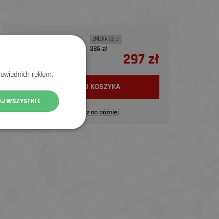
ZNİŻKA 88 zł
385 zł
297 zł
100%
powiednich reklam.
WŁÓŻ DO KOSZYKA
UJ WSZYSTKIE
Zapisz na później