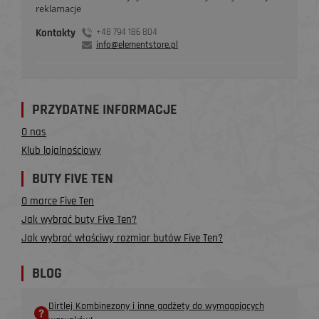
reklamacje
Kontakty
+48 794 186 804
info@elementstore.pl
PRZYDATNE INFORMACJE
O nas
Klub lojalnościowy
BUTY FIVE TEN
O marce Five Ten
Jak wybrać buty Five Ten?
Jak wybrać właściwy rozmiar butów Five Ten?
BLOG
Dirtlej Kombinezony i inne gadżety do wymagających