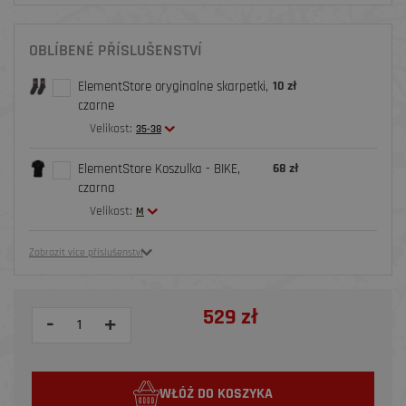
OBLÍBENÉ PŘÍSLUŠENSTVÍ
ElementStore oryginalne skarpetki,
10 zł
czarne
Velikost:
35-38
ElementStore Koszulka - BIKE,
68 zł
czarna
Velikost:
M
Zobrazit více příslušenství
529 zł
-
+
WŁÓŻ DO KOSZYKA