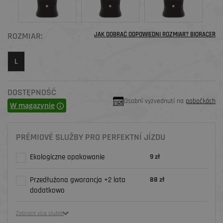
ROZMIAR:
JAK DOBRAĆ ODPOWIEDNI ROZMIAR? BIORACER
L
DOSTĘPNOŚĆ
Osobní vyzvednutí na
pobočkách
W magazynie
PRÉMIOVÉ SLUŽBY PRO PERFEKTNÍ JÍZDU
Ekologiczne opakowanie
9 zł
Przedłużona gwarancja +2 lata
88 zł
dodatkowo
Zobrazit více služeb