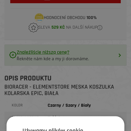
HODNOCENÍ OBCHODU
100%
SLEVA
529 KČ
NA DALŠÍ NÁKUP
Znaleźliście niższą cenę?
Řekněte nám kde a my ji dorovnáme.
OPIS PRODUKTU
BIORACER - ELEMENTSTORE MĘSKA KOSZULKA
KOLARSKA EPIC, BIAŁA
Czarny / Szary / Biały
KOLOR
Kobiet
PRZEZNACZENIE
Używamy plików cookie