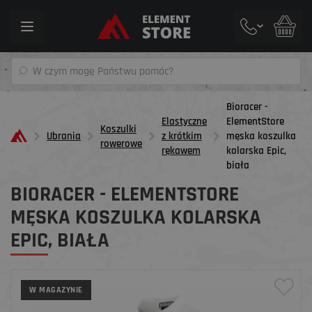
Toggle
navigation
Bioracer -
Elastyczne
ElementStore
Koszulki
Ubrania
z krótkim
męska koszulka
rowerowe
rękawem
kolarska Epic,
biała
BIORACER - ELEMENTSTORE
MĘSKA KOSZULKA KOLARSKA
EPIC, BIAŁA
W MAGAZYNIE