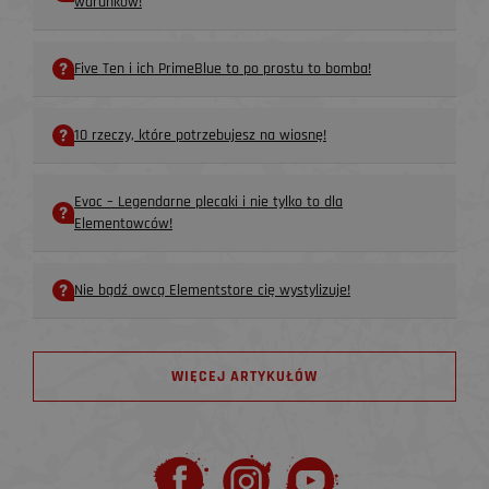
warunków!
Five Ten i ich PrimeBlue to po prostu to bomba!
10 rzeczy, które potrzebujesz na wiosnę!
Evoc – Legendarne plecaki i nie tylko to dla
Elementowców!
Nie bądź owcą Elementstore cię wystylizuje!
WIĘCEJ ARTYKUŁÓW